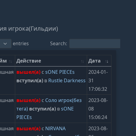
ия игрока(Гильдии)
entries
Search:
ейм
Действие
Дата
яшная
вышел(а)
с
sONE PIECEs
2024-01-
вступил(а)
в
Rustle Darkness
31
17:06:32
яшная
вышел(а)
с
Соло игрок(без
2023-08-
тега)
вступил(а)
в
sONE
08
PIECEs
15:06:24
яшная
вышел(а)
с
NlRVANA
2023-08-