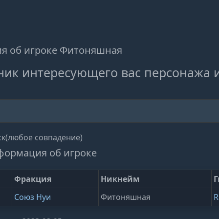
я об игроке Фитоняшная
ник интересующего вас персонажа 
к(любое совпадение)
формация об игроке
Фракция
Никнейм
Г
Союз Нуи
Фитоняшная
R