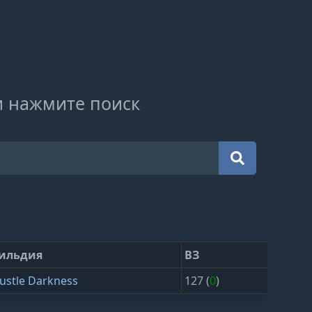
и нажмите поиск
ильдия
ВЗ
ustle Darkness
127 (
0
)