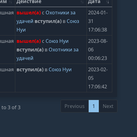
ейм
Действие
Дата
яшная
вышел(а)
с
Охотники за
2024-01-
удачей
вступил(а)
в
Союз
31
Нуи
17:06:38
яшная
вышел(а)
с
Союз Нуи
2023-08-
вступил(а)
в
Охотники за
06
удачей
00:06:23
яшная
вступил(а)
в
Союз Нуи
2023-02-
05
17:06:42
Previous
1
Next
to 3 of 3