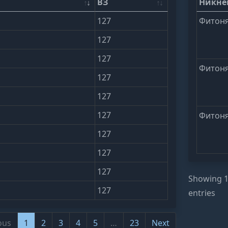
ВЗ
Никн
127
Фитон
127
127
Фитон
127
127
127
Фитон
127
127
127
Showing 1 
127
entries
ous
1
2
3
4
5
…
23
Next
0 of 229