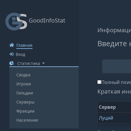
GoodInfoStat
Информаци
Введите 
Главная
Вход
Статистика
Сводка
Полный поис
Игроки
Краткая ин
Гильдии
Серверы
Сервер
Фракции
Луций
Население