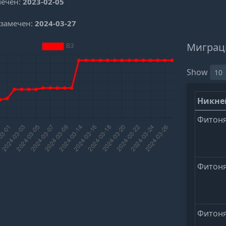
мечен:
2023-02-05
 замечен:
2024-03-27
Миграц
Show
Никн
Фитон
Фитон
Фитон