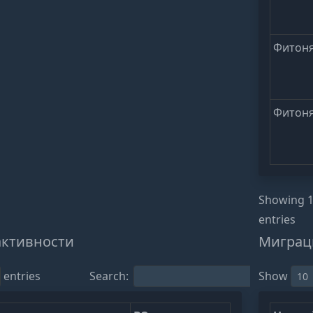
Фитон
Фитон
Showing 1 
entries
активности
Миграц
entries
Search:
Show