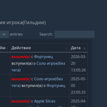
ия игрока(Гильдии)
entries
Search:
ейм
Действие
Дата
y
вышел(а)
с
Фортунец
2026-03-
вступил(а)
в
Соло игрок(без
20
тега)
13:05:26
y
вышел(а)
с
Соло игрок(без
2025-05-
тега)
вступил(а)
в
Фортунец
05
22:05:25
y
вышел(а)
с
Apple Slices
2025-04-