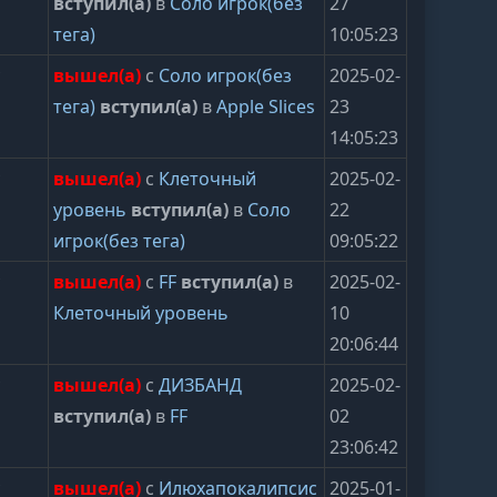
вступил(а)
в
Соло игрок(без
27
тега)
10:05:23
y
вышел(а)
с
Соло игрок(без
2025-02-
тега)
вступил(а)
в
Apple Slices
23
14:05:23
y
вышел(а)
с
Клеточный
2025-02-
уровень
вступил(а)
в
Соло
22
игрок(без тега)
09:05:22
y
вышел(а)
с
FF
вступил(а)
в
2025-02-
Клеточный уровень
10
20:06:44
y
вышел(а)
с
ДИЗБАНД
2025-02-
вступил(а)
в
FF
02
23:06:42
y
вышел(а)
с
Илюхапокалипсис
2025-01-