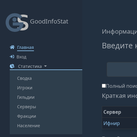
GoodInfoStat
Информация
Введите 
Главная
Вход
Статистика
Сводка
Полный поис
Игроки
Краткая ин
Гильдии
Серверы
Сервер
Фракции
Ифнир
Население