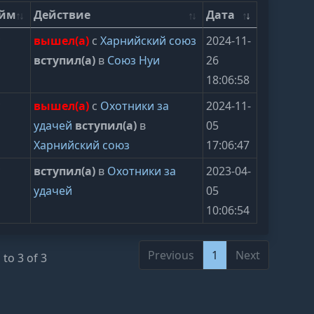
ейм
Действие
Дата
y
вышел(а)
с
Харнийский союз
2024-11-
вступил(а)
в
Союз Нуи
26
18:06:58
y
вышел(а)
с
Охотники за
2024-11-
удачей
вступил(а)
в
05
Харнийский союз
17:06:47
y
вступил(а)
в
Охотники за
2023-04-
удачей
05
10:06:54
Previous
1
Next
to 3 of 3