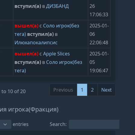
вступил(а)
в
ДИЗБАНД
26
17:06:33
y
вышел(а)
с
Соло игрок(без
2025-01-
тега)
вступил(а)
в
06
Илюхапокалипсис
22:06:48
y
вышел(а)
с
Apple Slices
2025-01-
вступил(а)
в
Соло игрок(без
05
тега)
19:06:47
Previous
1
2
Next
 to 10 of 20
ия игрока(Фракция)
entries
Search: