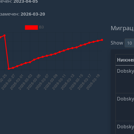
мечен:
2023-04-05
 замечен:
2026-03-20
Миграц
Show
Никн
Dobsk
Dobsk
Dobsk