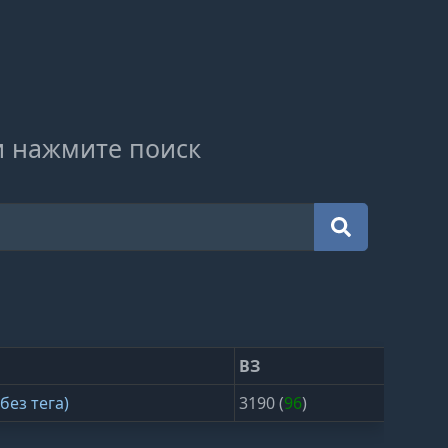
и нажмите поиск
ВЗ
без тега)
3190 (
96
)