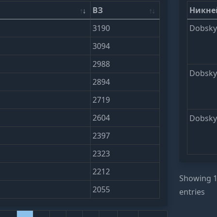
ВЗ
Никн
3190
Dobsk
3094
2988
Dobsk
2894
2719
2604
Dobsk
2397
2323
2212
Showing 1 
2055
entries