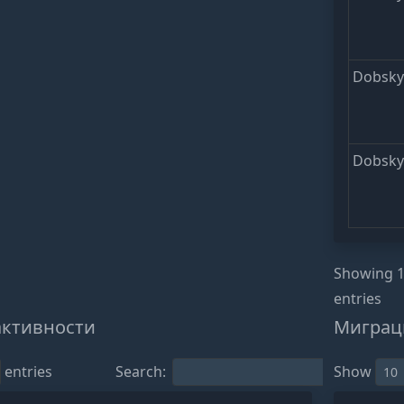
Dobsk
Dobsk
Showing 1
entries
активности
Миграц
entries
Search:
Show