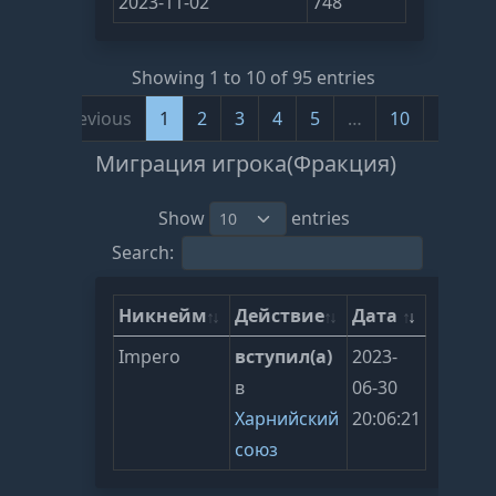
2023-11-02
748
Showing 1 to 10 of 95 entries
Previous
1
2
3
4
5
…
10
Next
Миграция игрока(Фракция)
Show
entries
Search:
Никнейм
Действие
Дата
Impero
вступил(а)
2023-
в
06-30
Харнийский
20:06:21
союз