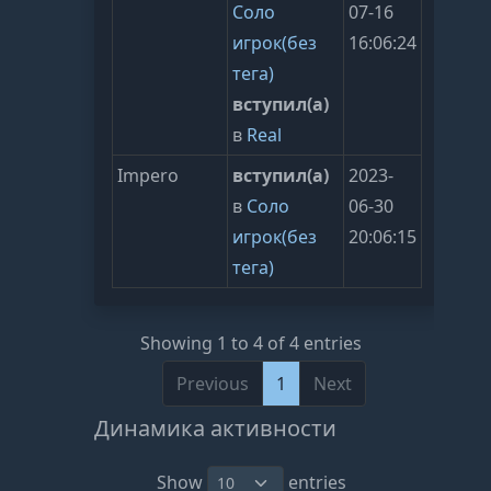
Соло
07-16
игрок(без
16:06:24
тега)
вступил(а)
в
Real
Impero
вступил(а)
2023-
в
Соло
06-30
игрок(без
20:06:15
тега)
Showing 1 to 4 of 4 entries
Previous
1
Next
Динамика активности
Show
entries