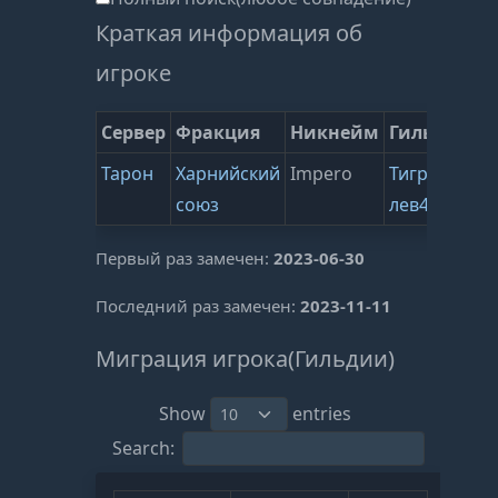
Краткая информация об
игроке
Сервер
Фракция
Никнейм
Гильдия
В
Тарон
Харнийский
Impero
Тигриный
1
союз
лев44
(
Первый раз замечен:
2023-06-30
Последний раз замечен:
2023-11-11
Миграция игрока(Гильдии)
Show
entries
Search: