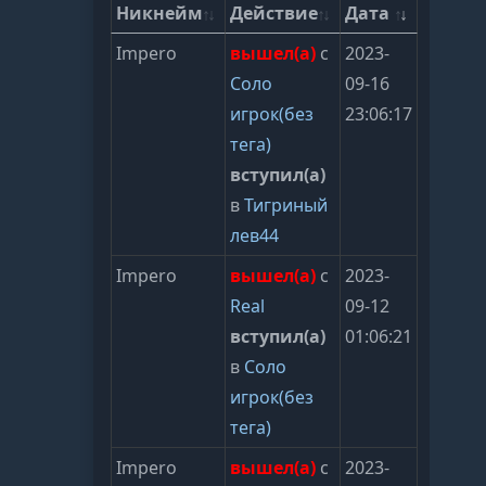
Никнейм
Действие
Дата
Impero
вышел(а)
с
2023-
Соло
09-16
игрок(без
23:06:17
тега)
вступил(а)
в
Тигриный
лев44
Impero
вышел(а)
с
2023-
Real
09-12
вступил(а)
01:06:21
в
Соло
игрок(без
тега)
Impero
вышел(а)
с
2023-