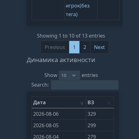
игрок(без
тега)
Showing 1 to 10 of 13 entries
Previous
1
2
Next
Динамика активности
Show
entries
Search:
Дата
ВЗ
2026-08-06
329
2026-08-05
299
2026-08-04
279