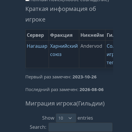
Краткая информация об
игроке
Сервер
Фракция
Никнейм
Гильдия
Нагашар
Харнийский
Andervod
Соло
союз
игрок(без
тега)
Первый раз замечен:
2023-10-26
Последний раз замечен:
2026-08-06
Миграция игрока(Гильдии)
Show
entries
Search: