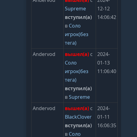
Andervod
вышел(а)
с
2024-
Supreme
12-12
вступил(а)
14:06:42
в
Соло
игрок(без
тега)
Andervod
вышел(а)
с
2024-
Соло
01-13
игрок(без
11:06:40
тега)
вступил(а)
в
Supreme
Andervod
вышел(а)
с
2024-
BlackClover
01-11
вступил(а)
16:06:35
в
Соло