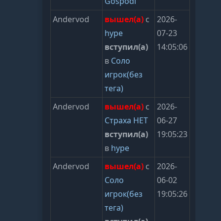
Gospodi
Andervod
вышел(а)
с
2026-
hype
07-23
вступил(а)
14:05:06
в
Соло
игрок(без
тега)
Andervod
вышел(а)
с
2026-
Страха НЕТ
06-27
вступил(а)
19:05:23
в
hype
Andervod
вышел(а)
с
2026-
Соло
06-02
игрок(без
19:05:26
тега)