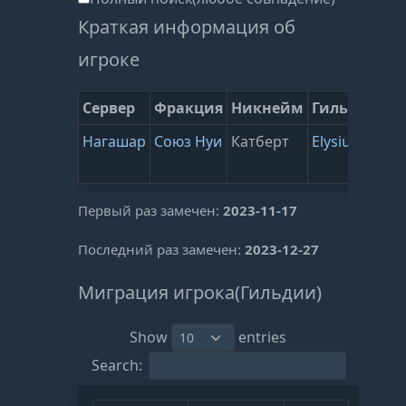
Краткая информация об
игроке
Сервер
Фракция
Никнейм
Гильдия
ВЗ
Нагашар
Союз Нуи
Катберт
Elysium
15
(
0
)
Первый раз замечен:
2023-11-17
Последний раз замечен:
2023-12-27
Миграция игрока(Гильдии)
Show
entries
Search: