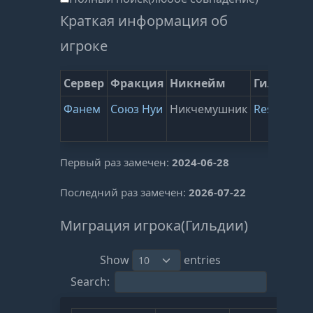
Краткая информация об
игроке
Сервер
Фракция
Никнейм
Гильдия
Фанем
Союз Нуи
Никчемушник
Resilience
Первый раз замечен:
2024-06-28
Последний раз замечен:
2026-07-22
Миграция игрока(Гильдии)
Show
entries
Search: