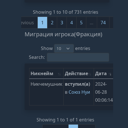
Showing 1 to 10 of 731 entries
Previous
1
2
3
4
5
…
74
Next
Миграция игрока(Фракция)
Show
entries
Search:
Никнейм
Действие
Дата
Никчемушник
вступил(а)
2024-
в
Союз Нуи
06-28
00:06:14
Showing 1 to 1 of 1 entries