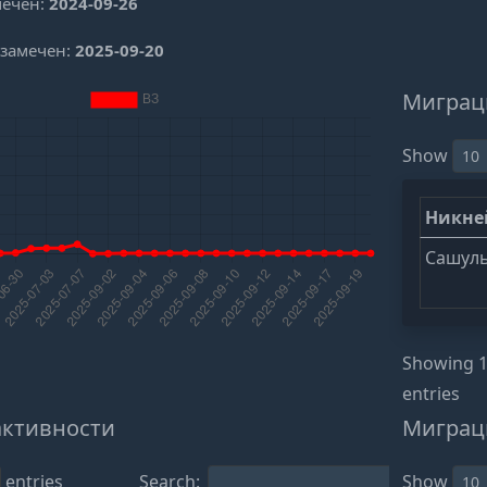
мечен:
2024-09-26
 замечен:
2025-09-20
Миграц
Show
Никн
Сашул
Showing 1 
entries
активности
Миграц
entries
Search:
Show