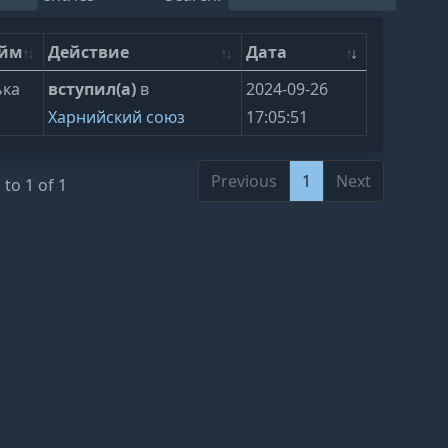
ейм
Действие
Дата
ька
вступил(а)
в
2024-09-26
Харнийский союз
17:05:51
Previous
1
Next
to 1 of 1