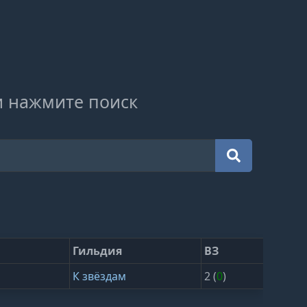
и нажмите поиск
Гильдия
ВЗ
К звёздам
2 (
0
)