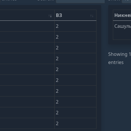
ВЗ
Никн
2
Сашул
2
2
Showing 1 
2
entries
2
2
2
2
2
2