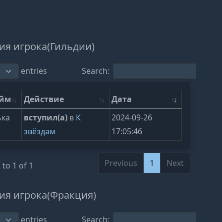
ия игрока(Гильдии)
entries
Search:
ейм
Действие
Дата
ька
вступил(а)
в
К
2024-09-26
звёздам
17:05:46
Previous
1
Next
to 1 of 1
ия игрока(Фракция)
entries
Search: