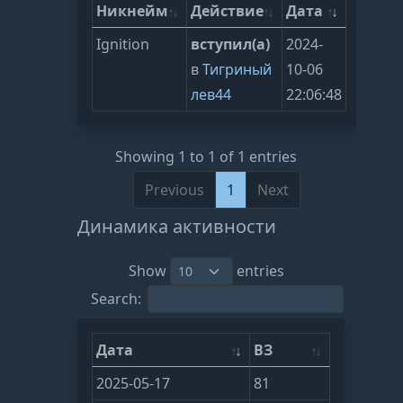
Никнейм
Действие
Дата
Ignition
вступил(а)
2024-
в
Тигриный
10-06
лев44
22:06:48
Showing 1 to 1 of 1 entries
Previous
1
Next
Динамика активности
Show
entries
Search:
Дата
ВЗ
2025-05-17
81