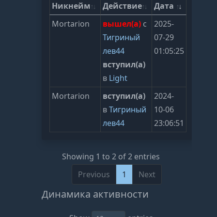
Никнейм
Действие
Дата
Mortarion
вышел(а)
с
2025-
Тигриный
07-29
лев44
01:05:25
вступил(а)
в
Light
Mortarion
вступил(а)
2024-
в
Тигриный
10-06
лев44
23:06:51
Showing 1 to 2 of 2 entries
Previous
1
Next
Динамика активности