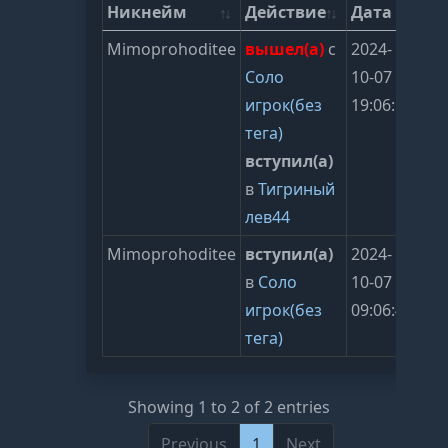
Никнейм
Действие
Дата
Mimoprohoditee
вышел(а)
с
2024-
Соло
10-07
игрок(без
19:06:51
тега)
вступил(а)
в
Тигриный
лев44
Mimoprohoditee
вступил(а)
2024-
в
Соло
10-07
игрок(без
09:06:45
тега)
Showing 1 to 2 of 2 entries
Previous
1
Next