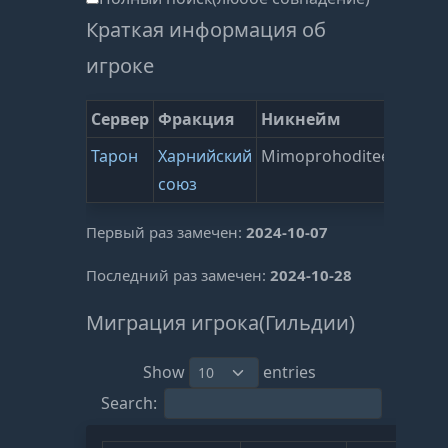
Краткая информация об
игроке
Сервер
Фракция
Никнейм
Гиль
Тарон
Харнийский
Mimoprohoditee
Тигри
союз
лев44
Первый раз замечен:
2024-10-07
Последний раз замечен:
2024-10-28
Миграция игрока(Гильдии)
Show
entries
Search: