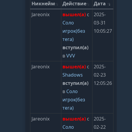
Никнейм
Действие
Дата
Jareonix
вышел(а)
с
2025-
Соло
03-31
игрок(без
10:05:27
тега)
вступил(а)
в
VVV
Jareonix
вышел(а)
с
2025-
Shadows
02-23
вступил(а)
12:05:26
в
Соло
игрок(без
тега)
Jareonix
вышел(а)
с
2025-
Соло
02-22