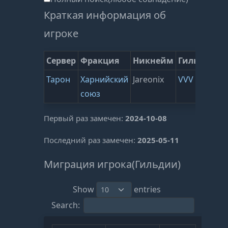
Краткая информация об
игроке
Сервер
Фракция
Никнейм
Гильдия
В
Тарон
Харнийский
Jareonix
VVV
3
союз
(
4
Первый раз замечен:
2024-10-08
Последний раз замечен:
2025-05-11
Миграция игрока(Гильдии)
Show
entries
Search: