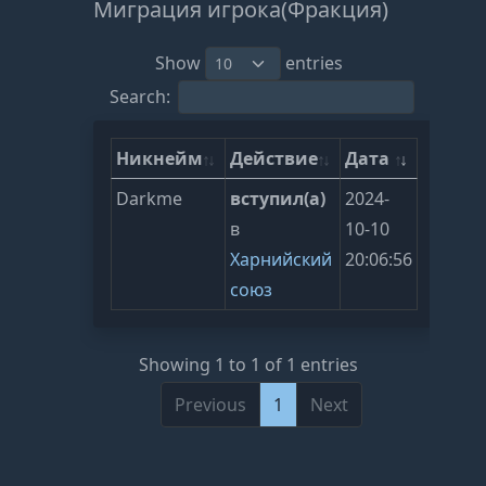
Миграция игрока(Фракция)
Show
entries
Search:
Никнейм
Действие
Дата
Darkme
вступил(а)
2024-
в
10-10
Харнийский
20:06:56
союз
Showing 1 to 1 of 1 entries
Previous
1
Next