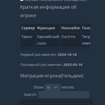
Краткая информация об
игроке
Сервер
Фракция
Никнейм
Гильдия
В
Тарон
Харнийский
Darkme
Тигриный
4
союз
лев44
(
Первый раз замечен:
2024-10-10
Последний раз замечен:
2025-05-16
Миграция игрока(Гильдии)
Show
entries
Search: