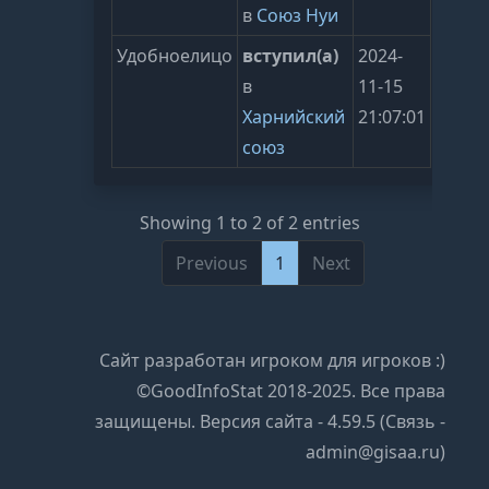
в
Союз Нуи
Удобноелицо
вступил(а)
2024-
в
11-15
Харнийский
21:07:01
союз
Showing 1 to 2 of 2 entries
Previous
1
Next
Сайт разработан игроком для игроков :)
©GoodInfoStat 2018-2025. Все права
защищены. Версия сайта - 4.59.5 (Связь -
admin@gisaa.ru)