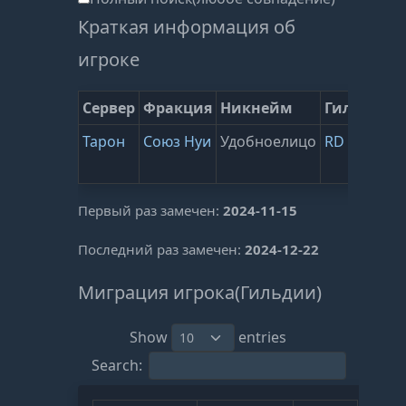
Краткая информация об
игроке
Сервер
Фракция
Никнейм
Гильдия
Тарон
Союз Нуи
Удобноелицо
RD
(
Первый раз замечен:
2024-11-15
Последний раз замечен:
2024-12-22
Миграция игрока(Гильдии)
Show
entries
Search: