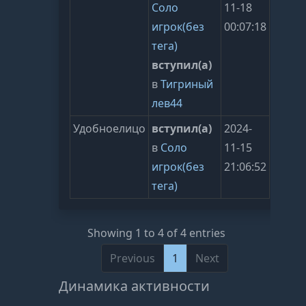
Соло
11-18
игрок(без
00:07:18
тега)
вступил(а)
в
Тигриный
лев44
Удобноелицо
вступил(а)
2024-
в
Соло
11-15
игрок(без
21:06:52
тега)
Showing 1 to 4 of 4 entries
Previous
1
Next
Динамика активности