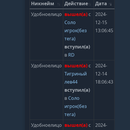
Никнейм
Действие
Дата
Удобноелицо
вышел(а)
с
2024-
Соло
12-15
игрок(без
13:06:45
тега)
вступил(а)
в
RD
Удобноелицо
вышел(а)
с
2024-
Тигриный
12-14
лев44
18:06:43
вступил(а)
в
Соло
игрок(без
тега)
Удобноелицо
вышел(а)
с
2024-