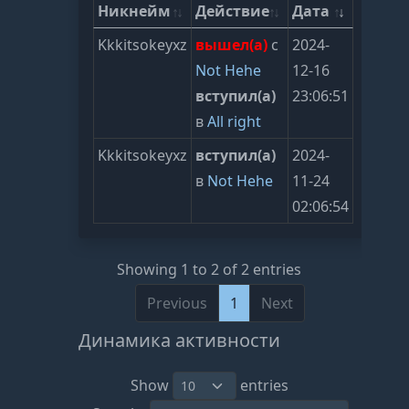
Никнейм
Действие
Дата
Kkkitsokeyxz
вышел(а)
с
2024-
Not Hehe
12-16
вступил(а)
23:06:51
в
All right
Kkkitsokeyxz
вступил(а)
2024-
в
Not Hehe
11-24
02:06:54
Showing 1 to 2 of 2 entries
Previous
1
Next
Динамика активности
Show
entries