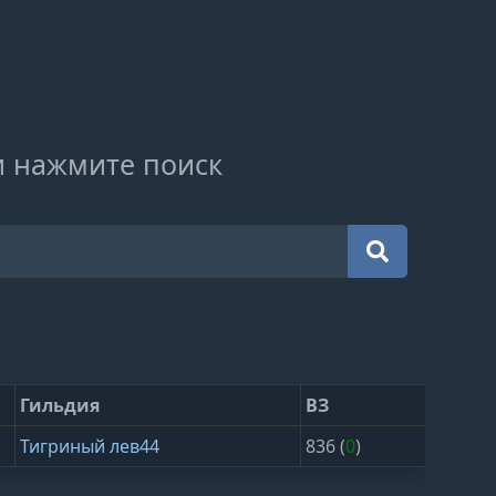
и нажмите поиск
Гильдия
ВЗ
Тигриный лев44
836 (
0
)