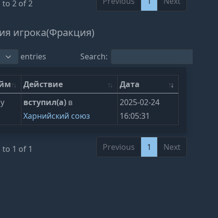
Previous
1
Next
to 2 of 2
ия игрока(Фракция)
entries
Search:
ейм
Действие
Дата
ly
вступил(а)
в
2025-02-24
Харнийский союз
16:05:31
Previous
1
Next
to 1 of 1