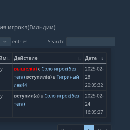
ия игрока(Гильдии)
entries
Search:
ейм
Действие
Дата
ly
вышел(а)
с
Соло игрок(без
2025-02-
тега)
вступил(а)
в
Тигриный
28
лев44
20:05:32
ly
вступил(а)
в
Соло игрок(без
2025-02-
тега)
24
16:05:27