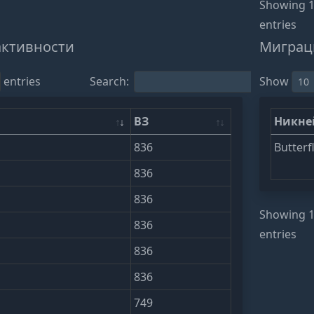
Showing 1 
entries
активности
Миграц
entries
Search:
Show
ВЗ
Никн
836
Butterf
836
836
Showing 1 
836
entries
836
836
749