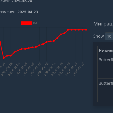
мечен:
2025-02-24
 замечен:
2025-04-23
Миграц
Show
Никн
Butterf
Butterf