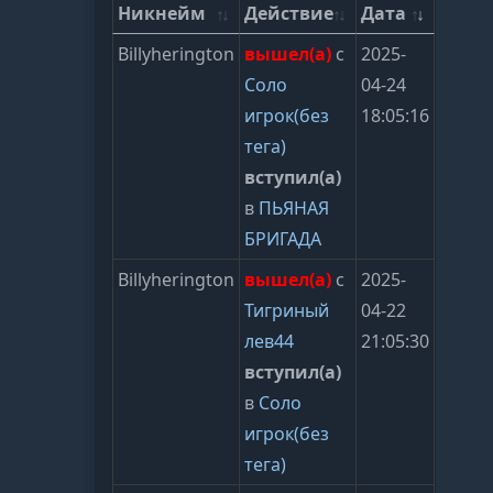
Никнейм
Действие
Дата
Billyherington
вышел(а)
с
2025-
Соло
04-24
игрок(без
18:05:16
тега)
вступил(а)
в
ПЬЯНАЯ
БРИГАДА
Billyherington
вышел(а)
с
2025-
Тигриный
04-22
лев44
21:05:30
вступил(а)
в
Соло
игрок(без
тега)