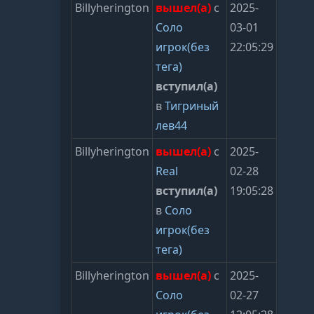
Billyherington
вышел(а)
с
2025-
Соло
03-01
игрок(без
22:05:29
тега)
вступил(а)
в
Тигриный
лев44
Billyherington
вышел(а)
с
2025-
Real
02-28
вступил(а)
19:05:28
в
Соло
игрок(без
тега)
Billyherington
вышел(а)
с
2025-
Соло
02-27