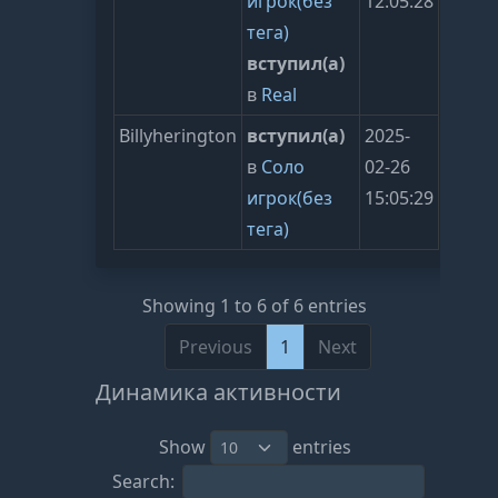
игрок(без
12:05:28
тега)
вступил(а)
в
Real
Billyherington
вступил(а)
2025-
в
Соло
02-26
игрок(без
15:05:29
тега)
Showing 1 to 6 of 6 entries
Previous
1
Next
Динамика активности
Show
entries
Search: