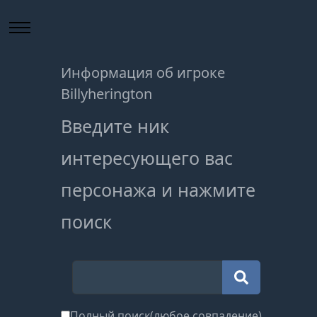
Информация об игроке
Billyherington
Введите ник
интересующего вас
персонажа и нажмите
поиск
Полный поиск(любое совпадение)