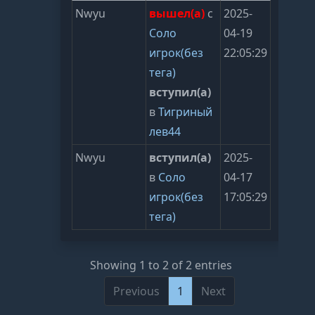
Nwyu
вышел(а)
с
2025-
Соло
04-19
игрок(без
22:05:29
тега)
вступил(а)
в
Тигриный
лев44
Nwyu
вступил(а)
2025-
в
Соло
04-17
игрок(без
17:05:29
тега)
Showing 1 to 2 of 2 entries
Previous
1
Next