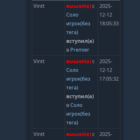
Vintt
вышел(а)
с
2025-
Соло
12-12
игрок(без
18:05:33
тега)
вступил(а)
в
Premier
Vintt
вышел(а)
с
2025-
Соло
12-12
игрок(без
17:05:32
тега)
вступил(а)
в
Соло
игрок(без
тега)
Vintt
вышел(а)
с
2025-