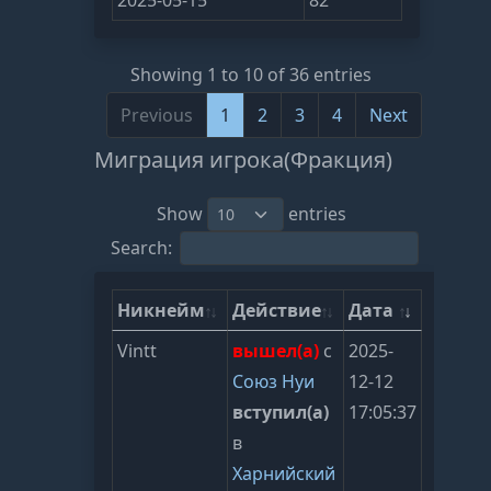
Showing 1 to 10 of 36 entries
Previous
1
2
3
4
Next
Миграция игрока(Фракция)
Show
entries
Search:
Никнейм
Действие
Дата
Vintt
вышел(а)
с
2025-
Союз Нуи
12-12
вступил(а)
17:05:37
в
Харнийский