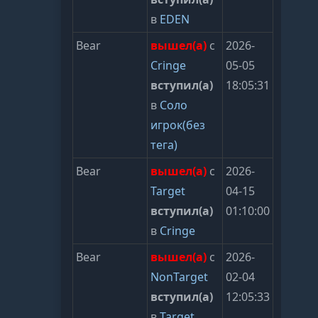
в
EDEN
Bear
вышел(а)
с
2026-
Cringe
05-05
вступил(а)
18:05:31
в
Соло
игрок(без
тега)
Bear
вышел(а)
с
2026-
Target
04-15
вступил(а)
01:10:00
в
Cringe
Bear
вышел(а)
с
2026-
NonTarget
02-04
вступил(а)
12:05:33
в
Target