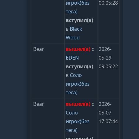
игрок(без
00:05:28
тега)
вступил(а)
в
Black
Wood
Bear
вышел(а)
с
2026-
EDEN
05-29
вступил(а)
09:05:22
в
Соло
игрок(без
тега)
Bear
вышел(а)
с
2026-
Соло
05-07
игрок(без
17:07:44
тега)
вступил(а)