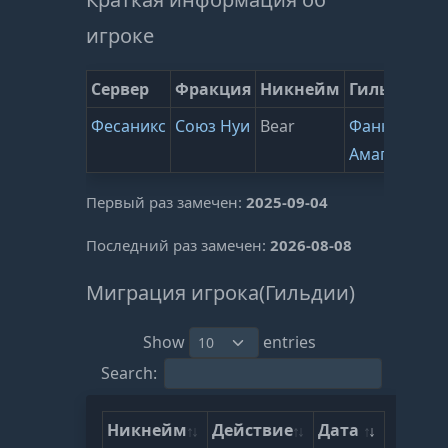
игроке
Сервер
Фракция
Никнейм
Гильдия
В
Фесаникс
Союз Нуи
Bear
Фанклуб
8
Амагами
(
0
Первый раз замечен:
2025-09-04
Последний раз замечен:
2026-08-08
Миграция игрока(Гильдии)
Show
entries
Search:
Никнейм
Действие
Дата