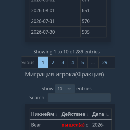
2026-08-01
651
2026-07-31
570
2026-07-30
505
Showing 1 to 10 of 289 entries
Previous
1
2
3
4
5
…
29
Next
Миграция игрока(Фракция)
Show
entries
Search:
Никнейм
Действие
Дата
Bear
вышел(а)
с
2026-