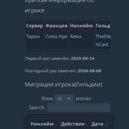
игроке
Сервер
Фракция
Никнейм
Гильдия
ВЗ
Тарон
Союз Нуи
Химэ
TheDie
228
isCast
(
0
)
Первый раз замечен:
2025-09-14
Последний раз замечен:
2026-08-06
Миграция игрока(Гильдии)
Show
entries
Search:
Никнейм
Действие
Дата