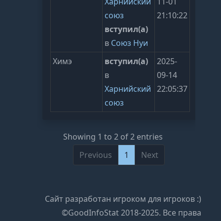
Харнийский
11-01
союз
21:10:22
вступил(а)
в
Союз Нуи
Химэ
вступил(а)
2025-
в
09-14
Харнийский
22:05:37
союз
Showing 1 to 2 of 2 entries
Previous
1
Next
Сайт разработан игроком для игроков :)
©GoodInfoStat 2018-2025. Все права