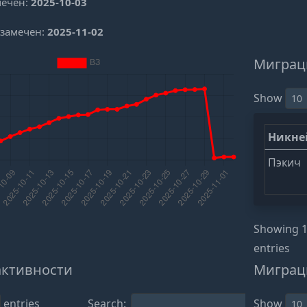
мечен:
2025-10-03
 замечен:
2025-11-02
Миграц
Show
Никн
Пэкич
Showing 1 
entries
активности
Миграц
entries
Search:
Show