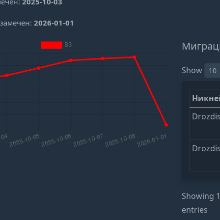
мечен:
2025-10-03
 замечен:
2026-01-01
Миграц
Show
Никн
Drozdi
Drozdi
Showing 1 
entries