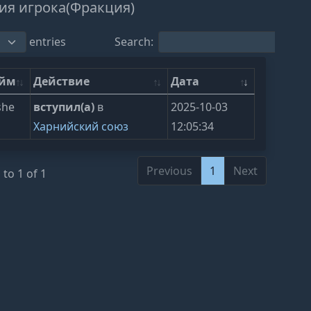
ия игрока(Фракция)
entries
Search:
ейм
Действие
Дата
she
вступил(а)
в
2025-10-03
Харнийский союз
12:05:34
Previous
1
Next
to 1 of 1