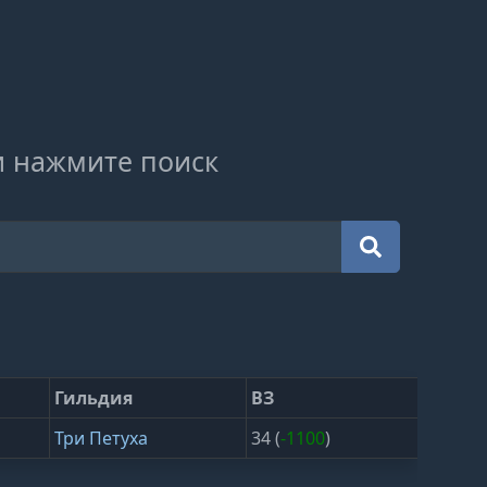
и нажмите поиск
Гильдия
ВЗ
Три Петуха
34 (
-1100
)