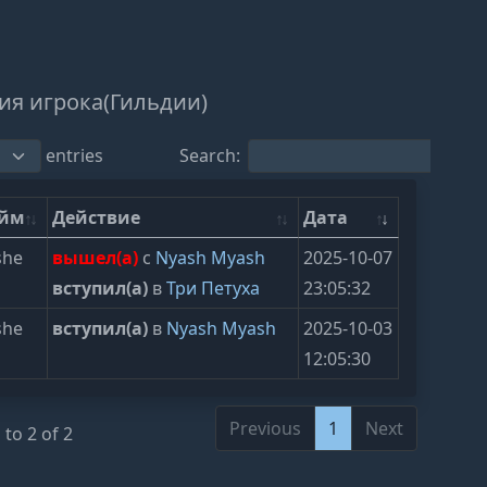
ия игрока(Гильдии)
entries
Search:
ейм
Действие
Дата
she
вышел(а)
с
Nyash Myash
2025-10-07
вступил(а)
в
Три Петуха
23:05:32
she
вступил(а)
в
Nyash Myash
2025-10-03
12:05:30
Previous
1
Next
to 2 of 2