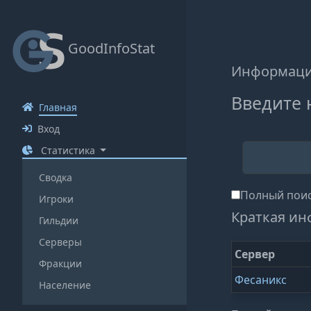
GoodInfoStat
Информация
Введите 
Главная
Вход
Статистика
Сводка
Полный поис
Игроки
Краткая ин
Гильдии
Серверы
Сервер
Фракции
Фесаникс
Население