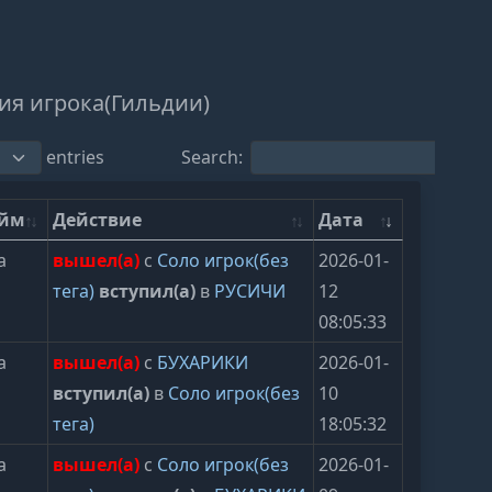
ия игрока(Гильдии)
entries
Search:
ейм
Действие
Дата
а
вышел(а)
с
Соло игрок(без
2026-01-
тега)
вступил(а)
в
РУСИЧИ
12
08:05:33
а
вышел(а)
с
БУХАРИКИ
2026-01-
вступил(а)
в
Соло игрок(без
10
тега)
18:05:32
а
вышел(а)
с
Соло игрок(без
2026-01-