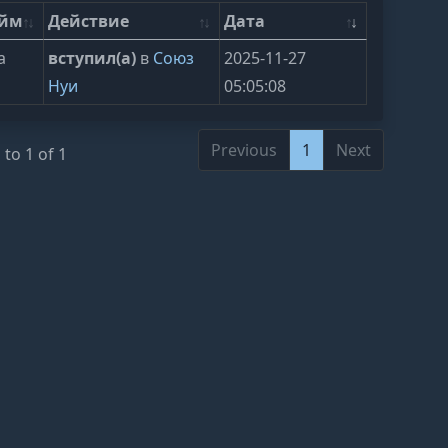
ейм
Действие
Дата
а
вступил(а)
в
Союз
2025-11-27
Нуи
05:05:08
Previous
1
Next
to 1 of 1