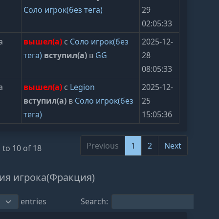
Соло игрок(без тега)
29
02:05:33
а
вышел(а)
с
Соло игрок(без
2025-12-
тега)
вступил(а)
в
GG
28
08:05:33
а
вышел(а)
с
Legion
2025-12-
вступил(а)
в
Соло игрок(без
25
тега)
15:05:36
Previous
1
2
Next
 to 10 of 18
ия игрока(Фракция)
entries
Search: