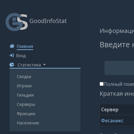
GoodInfoStat
Информация
Введите 
Главная
Вход
Статистика
Сводка
Полный поис
Игроки
Краткая ин
Гильдии
Серверы
Сервер
Фракции
Фесаникс
Население