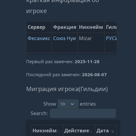
игроке
Сервер
Фракция
Никнейм
Гильдия
В
Фесаникс
Союз Нуи
Mizar
РУСИЧИ
2
(
0
Первый раз замечен:
2025-11-28
Последний раз замечен:
2026-08-07
Миграция игрока(Гильдии)
Show
entries
Search:
Никнейм
Действие
Дата