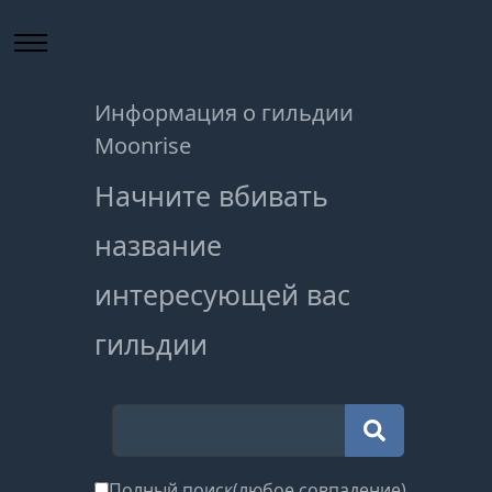
Информация о гильдии
Moonrise
Начните вбивать
название
интересующей вас
гильдии
Полный поиск(любое совпадение)