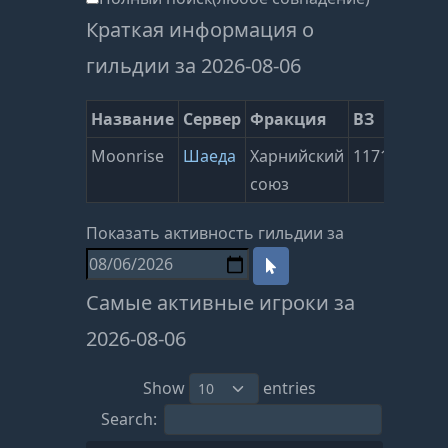
Краткая информация о
гильдии за 2026-08-06
Название
Сервер
Фракция
ВЗ
Moonrise
Шаеда
Харнийский
11713
союз
Показать активность гильдии за
Самые активные игроки за
2026-08-06
Show
entries
Search: