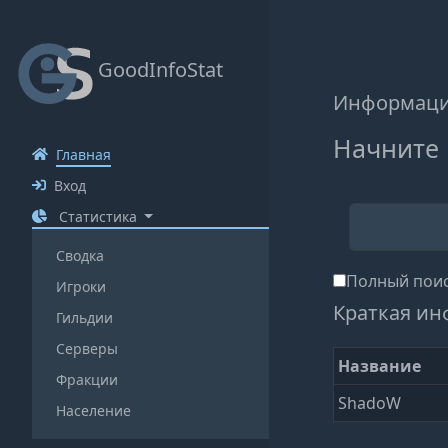
GoodInfoStat
Информаци
Начните 
Главная
Вход
Статистика
Сводка
Полный поис
Игроки
Краткая ин
Гильдии
Серверы
Название
Фракции
ShadoW
Население