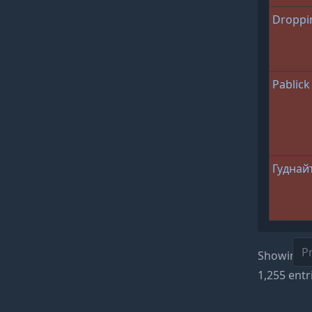
Droppi
Pablick
Гуднай
P
Showing 1
1,255 entr