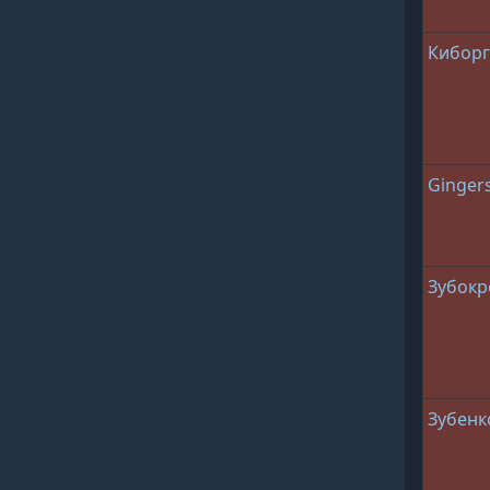
Киборг
Ginger
Зубок
Зубенк