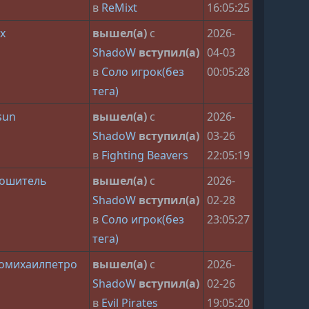
в
ReMixt
16:05:25
х
вышел(а)
с
2026-
ShadoW
вступил(а)
04-03
в
Соло игрок(без
00:05:28
тега)
sun
вышел(а)
с
2026-
ShadoW
вступил(а)
03-26
в
Fighting Beavers
22:05:19
рошитель
вышел(а)
с
2026-
ShadoW
вступил(а)
02-28
в
Соло игрок(без
23:05:27
тега)
омихаилпетро
вышел(а)
с
2026-
ShadoW
вступил(а)
02-26
в
Evil Pirates
19:05:20