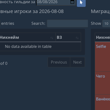
вность гильдии за
вные игроки за 2026-08-08
Миграци
entries
Search:
Show
Никнейм
ВЗ
Никн
No data available in table
Selfie
Previous
Next
of 0
Чего
Ванёкк