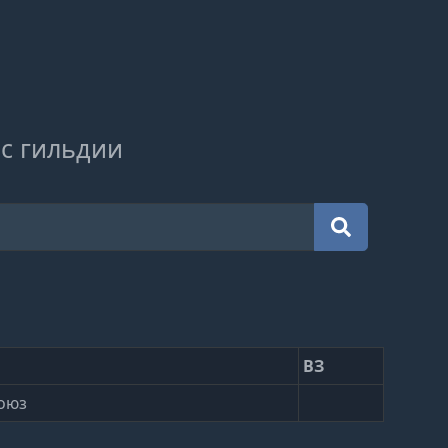
с гильдии
ВЗ
оюз