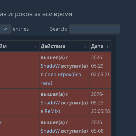
я игроков за все время
entries
Search:
ейм
Действие
Дата
вышел(а)
с
2026-
ShadoW
вступил(а)
06-29
в
Соло игрок(без
02:05:21
тега)
вышел(а)
с
2026-
ShadoW
вступил(а)
05-23
в
ReMixt
23:05:28
к
вышел(а)
с
2026-
ShadoW
вступил(а)
05-08