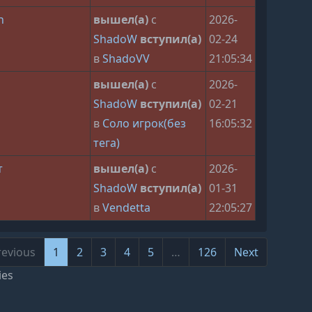
n
вышел(а)
с
2026-
ShadoW
вступил(а)
02-24
в
ShadoVV
21:05:34
вышел(а)
с
2026-
ShadoW
вступил(а)
02-21
в
Соло игрок(без
16:05:32
тега)
т
вышел(а)
с
2026-
ShadoW
вступил(а)
01-31
в
Vendetta
22:05:27
revious
1
2
3
4
5
…
126
Next
 to 10 of
ies