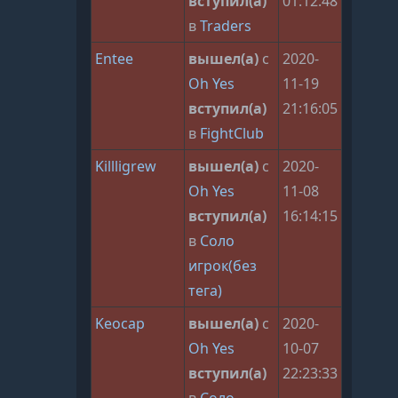
вступил(а)
01:12:48
в
Traders
Entee
вышел(а)
с
2020-
Oh Yes
11-19
вступил(а)
21:16:05
в
FightClub
Killligrew
вышел(а)
с
2020-
Oh Yes
11-08
вступил(а)
16:14:15
в
Соло
игрок(без
тега)
Keocap
вышел(а)
с
2020-
Oh Yes
10-07
вступил(а)
22:23:33
в
Соло