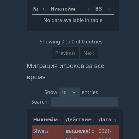
№
Никнейм
ВЗ
No data available in table
Showing 0 to 0 of 0 entries
Previous
Next
Миграция игроков за все
время
Show
entries
Search:
Никнейм
Действие
Дата
Shvetz
вышел(а)
с
2021-