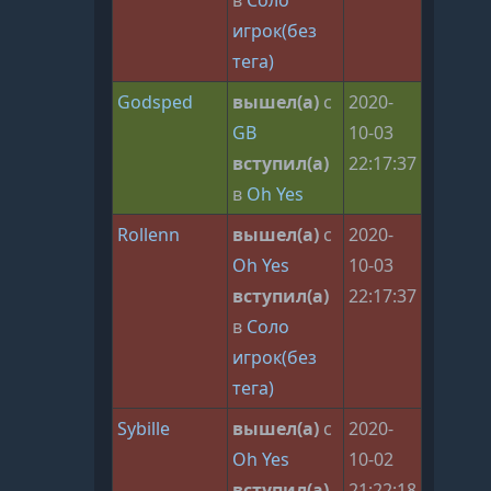
игрок(без
тега)
Godsped
вышел(а)
с
2020-
GB
10-03
вступил(а)
22:17:37
в
Oh Yes
Rollenn
вышел(а)
с
2020-
Oh Yes
10-03
вступил(а)
22:17:37
в
Соло
игрок(без
тега)
Sybille
вышел(а)
с
2020-
Oh Yes
10-02
вступил(а)
21:22:18