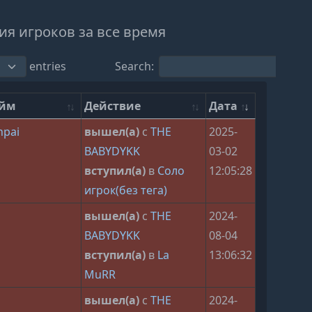
я игроков за все время
entries
Search:
ейм
Действие
Дата
npai
вышел(а)
с
THE
2025-
BABYDYKK
03-02
вступил(а)
в
Соло
12:05:28
игрок(без тега)
вышел(а)
с
THE
2024-
BABYDYKK
08-04
вступил(а)
в
La
13:06:32
MuRR
вышел(а)
с
THE
2024-