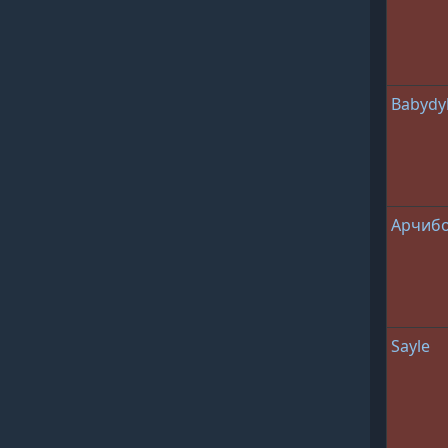
Babydy
Арчиб
Sayle