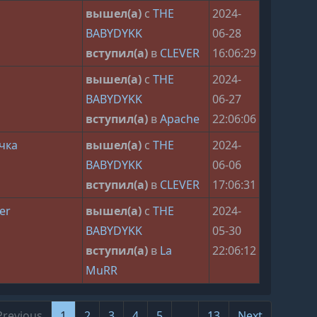
вышел(а)
с
THE
2024-
BABYDYKK
06-28
вступил(а)
в
CLEVER
16:06:29
вышел(а)
с
THE
2024-
BABYDYKK
06-27
вступил(а)
в
Apache
22:06:06
чка
вышел(а)
с
THE
2024-
BABYDYKK
06-06
вступил(а)
в
CLEVER
17:06:31
er
вышел(а)
с
THE
2024-
BABYDYKK
05-30
вступил(а)
в
La
22:06:12
MuRR
Previous
1
2
3
4
5
…
13
Next