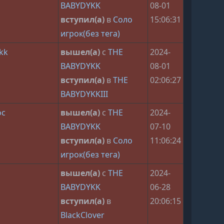
BABYDYKK
08-01
вступил(а)
в
Соло
15:06:31
игрок(без тега)
kk
вышел(а)
с
THE
2024-
BABYDYKK
08-01
вступил(а)
в
THE
02:06:27
BABYDYKKIII
ос
вышел(а)
с
THE
2024-
BABYDYKK
07-10
вступил(а)
в
Соло
11:06:24
игрок(без тега)
вышел(а)
с
THE
2024-
BABYDYKK
06-28
вступил(а)
в
20:06:15
BlackClover