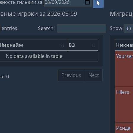
вность гильдии за
вные игроки за 2026-08-09
Миграци
entries
Search:
Show
Никнейм
ВЗ
Никн
No data available in table
Yourse
Previous
Next
of 0
Hilers
Исида