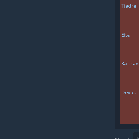
Tiadre
Eisa
Заточе
Devour