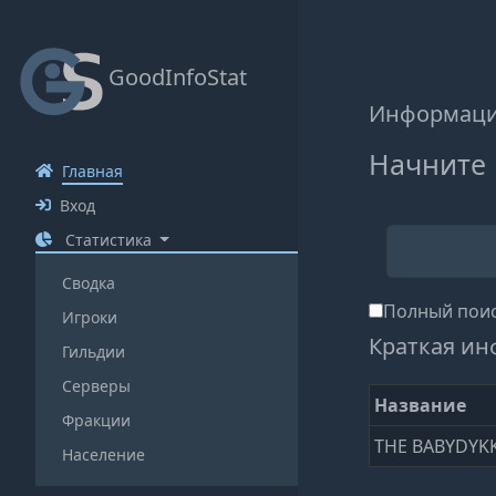
GoodInfoStat
Информаци
Начните 
Главная
Вход
Статистика
Сводка
Полный поис
Игроки
Краткая ин
Гильдии
Серверы
Название
Фракции
THE BABYDYK
Население