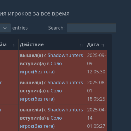
я игроков за все время
entries
Search:
ейм
Действие
Дата
вышел(а)
с
Shadowhunters
2025-09-
вступил(а)
в
Соло
09
игрок(без тега)
12:05:30
r
вышел(а)
с
Shadowhunters
2025-08-
вступил(а)
в
Соло
01
игрок(без тега)
18:05:25
г
вышел(а)
с
Shadowhunters
2025-04-
вступил(а)
в
Соло
14
игрок(без тега)
01:05:27