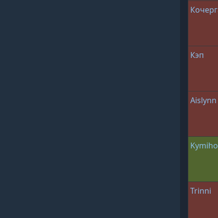
Кочерг
Кэп
Aislynn
Kymih
Trinni