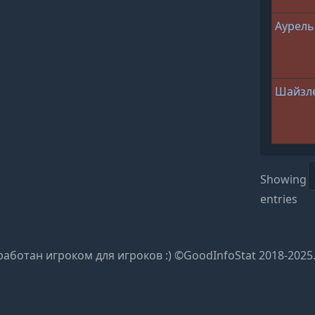
Аурель
Шайзл
Showing 1
entries
работан игроком для игроков :) ©GoodInfoStat 2018-2025.