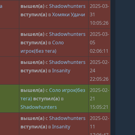
а
вышел(а)
с
Shadowhunters
2025-03-
вступил(а)
в
Хомяки Удачи
31
10:05:26
вышел(а)
с
Shadowhunters
2025-03-
вступил(а)
в
Соло
05
игрок(без тега)
02:06:11
вышел(а)
с
Shadowhunters
2025-02-
вступил(а)
в
Insanity
24
22:05:26
o
вышел(а)
с
Соло игрок(без
2025-02-
тега)
вступил(а)
в
21
Shadowhunters
15:05:21
вышел(а)
с
Shadowhunters
2025-02-
вступил(а)
в
Insanity
11