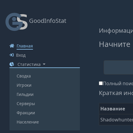
GoodInfoStat
Информация
Начните 
Главная
Вход
Статистика
Сводка
Полный поис
Игроки
Краткая ин
Гильдии
Серверы
Название
Фракции
Shadowhunte
Население