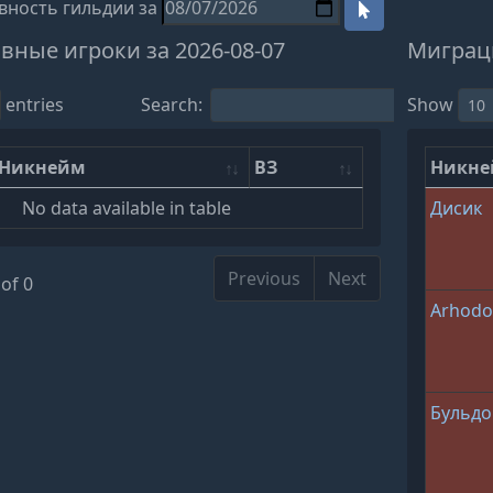
вность гильдии за
вные игроки за 2026-08-07
Миграци
entries
Search:
Show
Никнейм
ВЗ
Никн
No data available in table
Дисик
Previous
Next
of 0
Arhodo
Бульдо