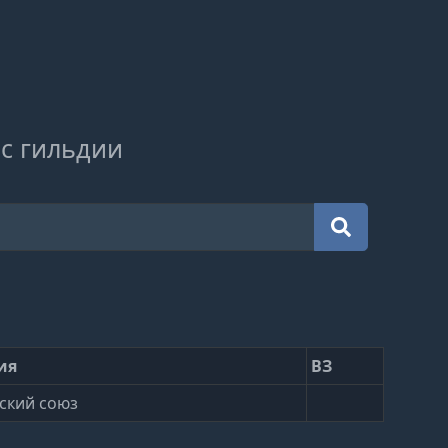
с гильдии
ия
ВЗ
ский союз