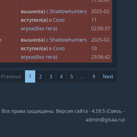
17:06:47
вышел(а)
с
Shadowhunters
2025-02-
вступил(а)
в
Соло
11
игрок(без тега)
02:06:37
е
вышел(а)
с
Shadowhunters
2025-02-
вступил(а)
в
Соло
10
игрок(без тега)
23:06:42
Previous
1
2
3
4
5
…
9
Next
 to 10 of 88
 Все права защищены. Версия сайта - 4.59.5 (Связь -
admin@gisaa.ru)