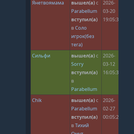
Янетвоямама
вышел(а)
с
2026-
Parabellum
03-20
вступил(а)
19:05:32
в
Соло
игрок(без
тега)
Сильфи
вышел(а)
с
2026-
Sorry
03-12
вступил(а)
16:05:32
в
Parabellum
Chik
вышел(а)
с
2026-
Parabellum
02-27
вступил(а)
00:05:28
в
Тихий
Омут