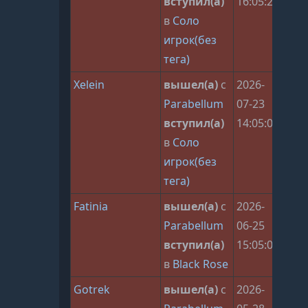
вступил(а)
16:05:23
в
Соло
игрок(без
тега)
Xelein
вышел(а)
с
2026-
Parabellum
07-23
вступил(а)
14:05:06
в
Соло
игрок(без
тега)
Fatinia
вышел(а)
с
2026-
Parabellum
06-25
вступил(а)
15:05:08
в
Black Rose
Gotrek
вышел(а)
с
2026-