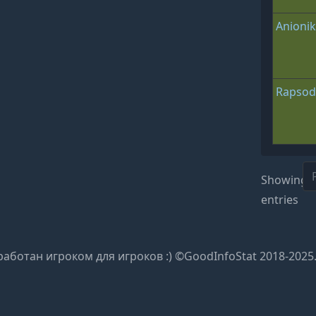
Anioni
Rapsod
Showing 1
entries
работан игроком для игроков :) ©GoodInfoStat 2018-2025.