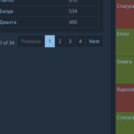
Hanso
610
Crazys
Балда
534
Дианта
495
Emisi
Previous
1
2
3
4
Next
0 of 34
Омега
Rapsod
Crazys