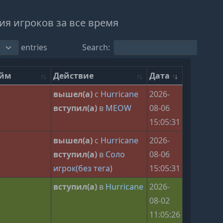
я игроков за все время
entries
Search:
ейм
Действие
Дата
а
вышел(а)
с
Hurricane
2026-
вступил(а)
в
MEOW
08-06
15:05:31
вышел(а)
с
Hurricane
2026-
вступил(а)
в
Соло
08-06
игрок(без тега)
15:05:31
вступил(а)
в
Hurricane
2026-
08-02
11:05:26