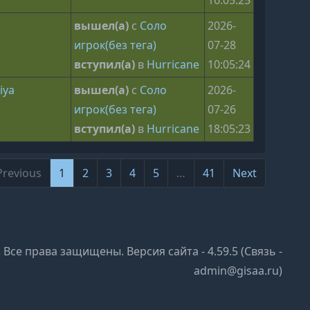
16:05:25
k
вышел(а)
с
Соло
2026-
игрок(без тега)
07-28
вступил(а)
в
Hurricane
10:05:24
iya
вышел(а)
с
Соло
2026-
игрок(без тега)
07-26
вступил(а)
в
Hurricane
18:05:23
Previous
1
2
3
4
5
…
41
Next
 to 10 of 402
 Все права защищены. Версия сайта - 4.59.5 (Связь -
admin@gisaa.ru)