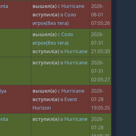
anta
вышел(а)
с
Hurricane
2026-
вступил(а)
в
Соло
08-01
игрок(без тега)
07:05:26
вышел(а)
с
Соло
2026-
игрок(без тега)
07-31
вступил(а)
в
Hurricane
21:05:30
вступил(а)
в
Hurricane
2026-
07-31
02:05:27
iya
вышел(а)
с
Hurricane
2026-
вступил(а)
в
Event
07-28
Horizon
19:05:25
anta
вступил(а)
в
Hurricane
2026-
07-28