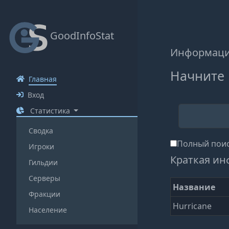
GoodInfoStat
Информация
Начните 
Главная
Вход
Статистика
Сводка
Полный поис
Игроки
Краткая ин
Гильдии
Серверы
Название
Фракции
Hurricane
Население