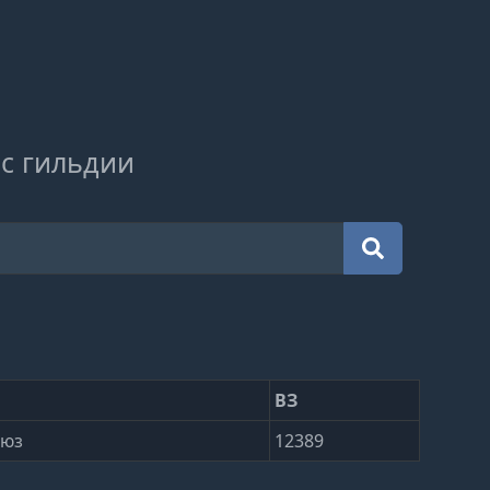
с гильдии
ВЗ
оюз
12389