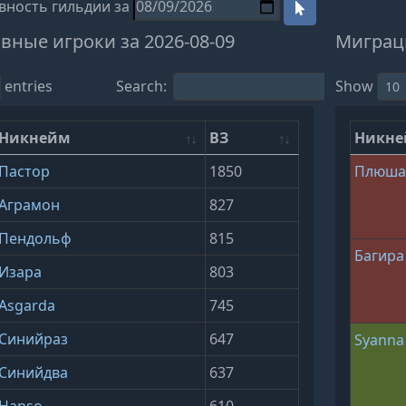
вность гильдии за
вные игроки за 2026-08-09
Миграци
entries
Search:
Show
Никнейм
ВЗ
Никн
Пастор
1850
Плюш
Аграмон
827
Пендольф
815
Багира
Изара
803
Asgarda
745
Синийраз
647
Syanna
Синийдва
637