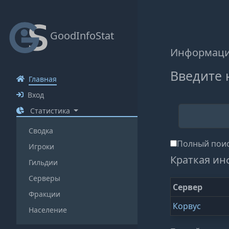
GoodInfoStat
Информация
Введите 
Главная
Вход
Статистика
Сводка
Полный поис
Игроки
Краткая ин
Гильдии
Серверы
Сервер
Фракции
Корвус
Население