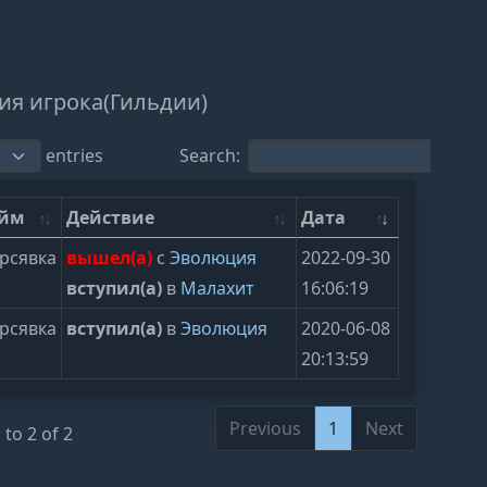
ия игрока(Гильдии)
entries
Search:
ейм
Действие
Дата
рсявка
вышел(а)
с
Эволюция
2022-09-30
вступил(а)
в
Малахит
16:06:19
рсявка
вступил(а)
в
Эволюция
2020-06-08
20:13:59
Previous
1
Next
to 2 of 2