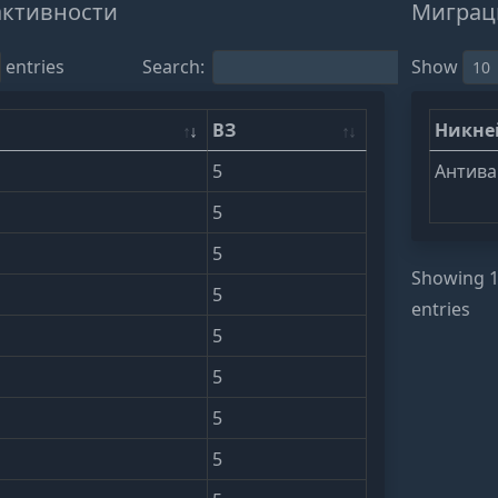
активности
Миграц
entries
Search:
Show
ВЗ
Никн
5
Антива
5
5
Showing 1 
5
entries
5
5
5
5