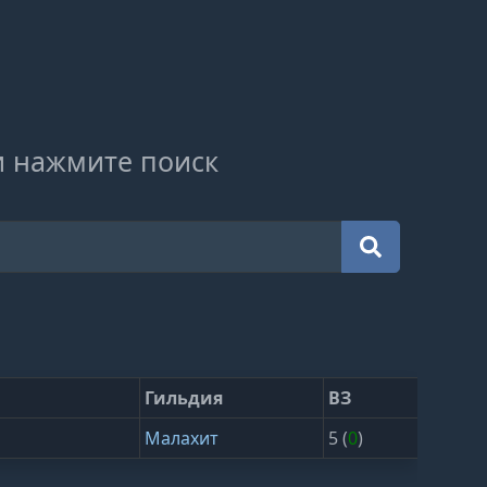
и нажмите поиск
Гильдия
ВЗ
Малахит
5 (
0
)