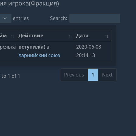
ия игрока(Фракция)
entries
Search:
ейм
Действие
Дата
рсявка
вступил(а)
в
2020-06-08
Харнийский союз
20:14:13
Previous
1
Next
to 1 of 1