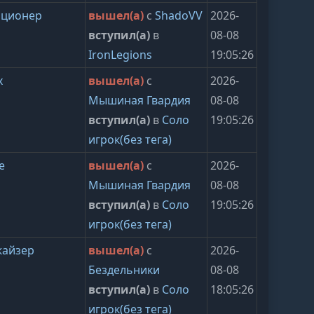
пционер
вышел(а)
с
ShadoVV
2026-
вступил(а)
в
08-08
IronLegions
19:05:26
x
вышел(а)
с
2026-
Мышиная Гвардия
08-08
вступил(а)
в
Соло
19:05:26
игрок(без тега)
e
вышел(а)
с
2026-
Мышиная Гвардия
08-08
вступил(а)
в
Соло
19:05:26
игрок(без тега)
жайзер
вышел(а)
с
2026-
Бездельники
08-08
вступил(а)
в
Соло
18:05:26
игрок(без тега)