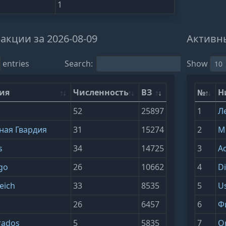
1
акции за 2026-08-09
Активны
entries
Search:
Show
ия
Численность
ВЗ
№
Н
52
25897
1
Л
ая Гвардия
31
15274
2
М
s
34
14725
3
А
Ego
26
10662
4
Di
eich
33
8535
5
U
26
6457
6
Ф
rados
5
5835
7
O