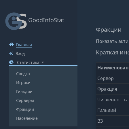
GoodInfoStat
Фракции
Показать акт
Главная
Краткая ин
Вход
Статистика
Наименован
Сводка
Сервер
Игроки
Фракция
Гильдии
Численность
Серверы
Фракции
Гильдий
Население
ВЗ