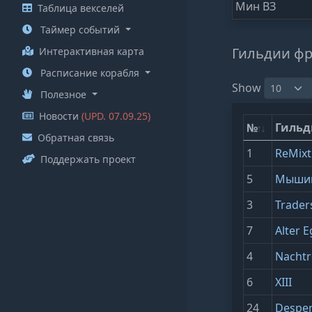
Мин ВЗ
Таблица векселей
Таймер событий
Гильдии фр
Интерактивная карта
Расписание корабля
Show
Полезное
Новости
(UPD. 07.09.25)
№
Гильд
Обратная связь
1
ReMixt
Поддержать проект
5
Мышин
3
Trader
7
Alter 
4
Nachtr
6
XIII
24
Despe