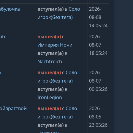
абулочка
вступил(а)
в
Соло
2026-
игрок(без тега)
08-08
14:05:24
ate
вышел(а)
с
2026-
Империя Ночи
08-07
вступил(а)
в
18:05:24
Nachtreich
а
вышел(а)
с
Соло
2026-
игрок(без тега)
08-07
вступил(а)
в
00:05:26
IronLegion
ойврагтвой
вышел(а)
с
Соло
2026-
игрок(без тега)
08-05
вступил(а)
в
23:05:26