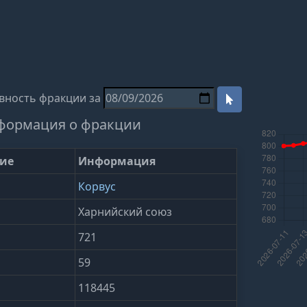
ивность фракции за
формация о фракции
ие
Информация
Корвус
Харнийский союз
721
59
118445