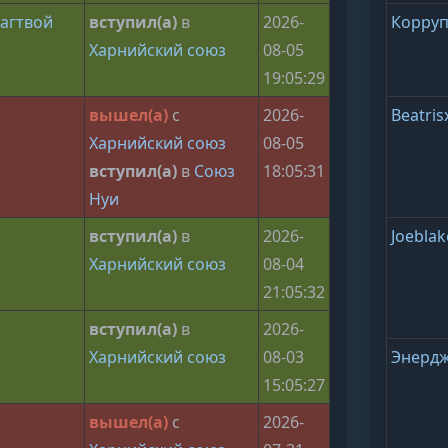
агтвой
вступил(а)
в
2026-
Корру
Харнийский союз
08-05
19:05:29
вышел(а)
с
2026-
Beatris
Харнийский союз
08-05
вступил(а)
в
Союз
18:05:31
Нуи
вступил(а)
в
2026-
Joeblak
Харнийский союз
08-04
21:05:32
вступил(а)
в
2026-
Харнийский союз
08-03
Энерд
15:05:27
вышел(а)
с
2026-