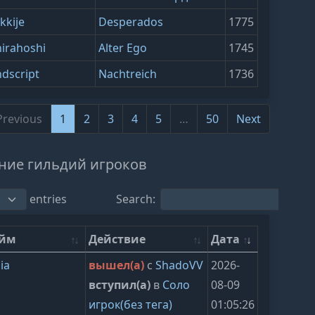
kkije
Desperados
1775
hirahoshi
Alter Ego
1745
ndscript
Nachtreich
1736
Previous
1
2
3
4
5
…
50
Next
 to 10 of 493
ние гильдий игроков
entries
Search:
ейм
Действие
Дата
ia
вышел(а)
с
ShadoVV
2026-
вступил(а)
в
Соло
08-09
игрок(без тега)
01:05:26