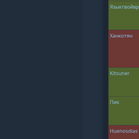
Языктвойвр
Ханкотян
Kitsuner
Пик
Huenosdias