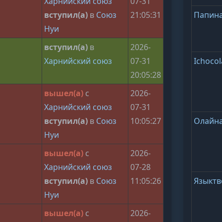
Харнийский союз
07-31
вступил(а)
в
Союз
21:05:31
Папин
Нуи
вступил(а)
в
2026-
Харнийский союз
07-31
Ichocol
20:05:28
вышел(а)
с
2026-
Харнийский союз
07-31
вступил(а)
в
Союз
10:05:27
Олайн
Нуи
вышел(а)
с
2026-
Харнийский союз
07-28
вступил(а)
в
Союз
11:05:26
Языктв
Нуи
вышел(а)
с
2026-