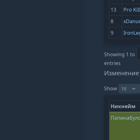
13
Pro KiI
8
xDanu
9
IronLe
Showing 1 to 1
entries
Изменение
Show
Никнейм
Папинабул