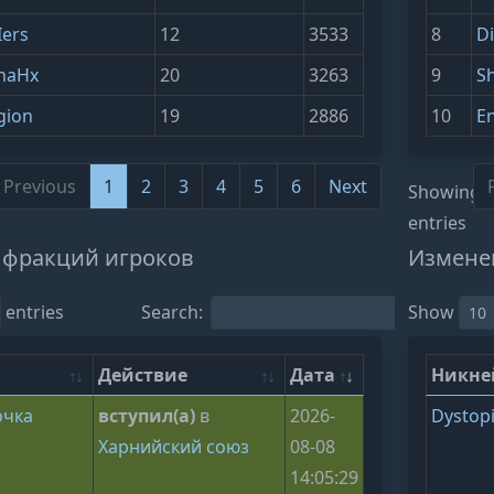
Iers
12
3533
8
Di
naHx
20
3263
9
S
gion
19
2886
10
E
Previous
1
2
3
4
5
6
Next
0 of 59
Showing 1
entries
 фракций игроков
Измене
entries
Search:
Show
Действие
Дата
Никн
очка
вступил(а)
в
2026-
Dystopi
Харнийский союз
08-08
14:05:29