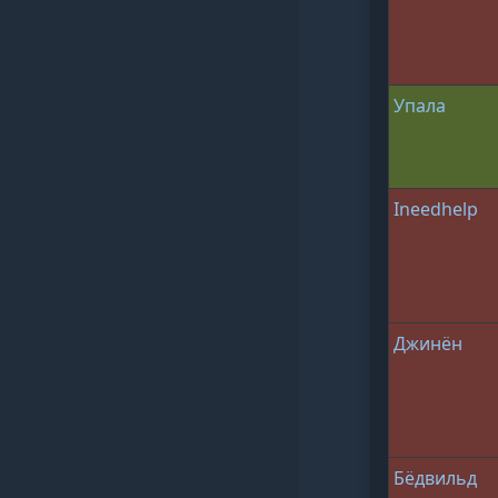
Упала
Ineedhelp
Джинён
Бёдвильд