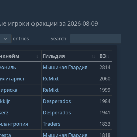
е игроки фракции за 2026-08-09
entries
Search:
икнейм
Гильдия
ВЗ
еониль
Мышиная Гвардия
2814
илитарист
ReMixt
2060
сириска
ReMixt
1999
kkijr
Desperados
1984
serz
Desperados
1941
илантропия
Traders
1833
resta
Мышиная Гвардия
1818