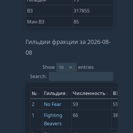
ВЗ
317855
Мин ВЗ
85
Гильдии фракции за 2026-08-
08
Show
entries
Search:
№
Гильдия
Численность
ВЗ
2
No Fear
59
55104
1
Fighting
66
38754
Beavers