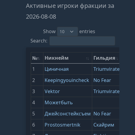
Активные игроки фракции за
2026-08-08
Show
entries
Search:
№
Никнейм
Гильдия
ВЗ
1
Циничная
Triumvirate
2595
2
Keepingyouincheck
No Fear
2451
3
Vektor
Triumvirate
2386
4
Можетбыть
2360
5
Джейсонстейксъем
No Fear
2289
6
Prostosmertnik
Скайрим
2255