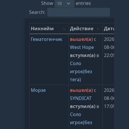
Show
entries
Search:
Никнейм
Действие
Дата
Гематогенчик
вышел(а)
с
2026-
West Hope
08-06
вступил(а)
в
22:05:24
Соло
игрок(без
тега)
Морзе
вышел(а)
с
2026-
SYNDICAT
08-06
вступил(а)
в
17:05:24
Соло
игрок(без