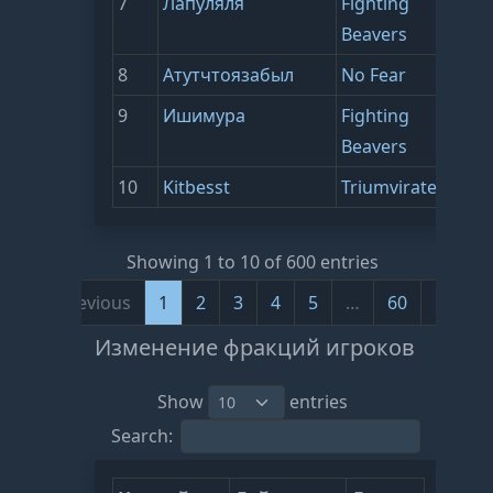
7
Лапуляля
Fighting
2155
Beavers
8
Атутчтоязабыл
No Fear
2102
9
Ишимура
Fighting
2102
Beavers
10
Kitbesst
Triumvirate
2094
Showing 1 to 10 of 600 entries
Previous
1
2
3
4
5
…
60
Next
Изменение фракций игроков
Show
entries
Search: