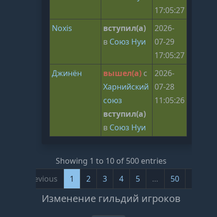
17:05:27
Noxis
вступил(а)
2026-
в
Союз Нуи
07-29
17:05:27
Джинён
вышел(а)
с
2026-
Харнийский
07-28
союз
11:05:26
вступил(а)
в
Союз Нуи
Showing 1 to 10 of 500 entries
Previous
1
2
3
4
5
…
50
Next
Изменение гильдий игроков