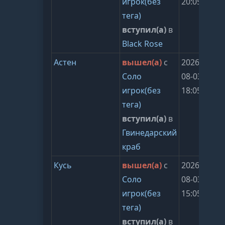
игрок(без
20:05:23
тега)
вступил(а)
в
Black Rose
Астен
вышел(а)
с
2026-
Соло
08-03
игрок(без
18:05:25
тега)
вступил(а)
в
Гвинедарский
краб
Кусь
вышел(а)
с
2026-
Соло
08-03
игрок(без
15:05:22
тега)
вступил(а)
в