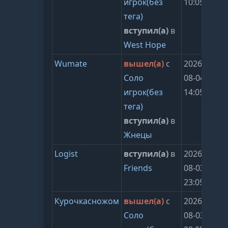
игрок(без
10:05:24
тега)
вступил(а)
в
West Hope
Wumate
вышел(а)
с
2026-
Соло
08-04
игрок(без
14:05:29
тега)
вступил(а)
в
Жнецы
Logist
вступил(а)
в
2026-
Friends
08-03
23:05:25
Курочкасножом
вышел(а)
с
2026-
Соло
08-03