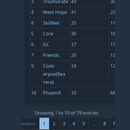
3
Triumvirate
43
30006
4
West Hope
41
22619
8
SkillNet
25
17571
5
Core
30
16249
6
GC
27
15370
7
Friends
26
12964
9
Соло
24
12661
игрок(без
тега)
16
PhoeniX
10
6855
Showing 1 to 10 of 79 entries
Previous
1
2
3
4
5
…
8
Next