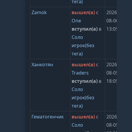
тега)
Zamok
вышел(а)
с
2026-
One
08-06
вступил(а)
в
13:05:23
Соло
игрок(без
тега)
Ханкотян
вышел(а)
с
2026-
Traders
08-05
вступил(а)
в
18:05:26
Соло
игрок(без
тега)
Гематогенчик
вышел(а)
с
2026-
Соло
08-05