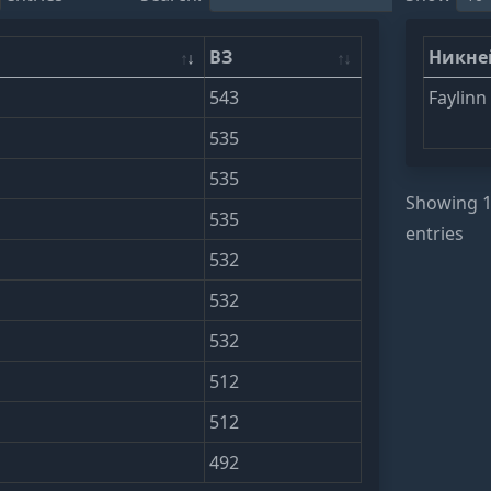
ВЗ
Никн
543
Faylinn
535
535
Showing 1 
535
entries
532
532
532
512
512
492