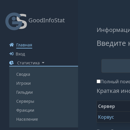
GoodInfoStat
Информация
Введите 
Главная
Вход
Статистика
Сводка
Полный поис
Игроки
Краткая ин
Гильдии
Серверы
Сервер
Фракции
Корвус
Население