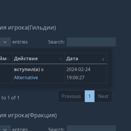
ия игрока(Гильдии)
entries
Search:
ейм
Действие
Дата
вступил(а)
в
2024-02-24
Alternative
19:06:27
Previous
1
Next
to 1 of 1
ия игрока(Фракция)
entries
Search: