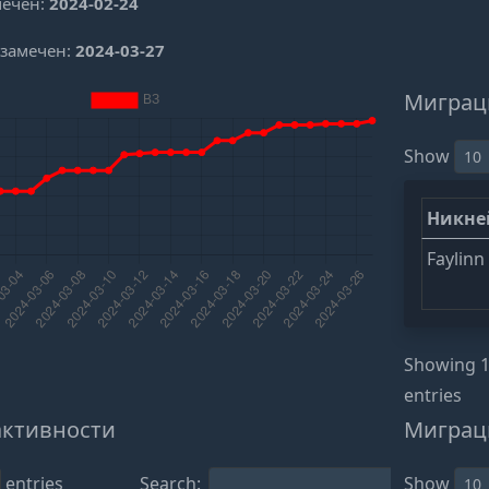
мечен:
2024-02-24
 замечен:
2024-03-27
Миграц
Show
Никн
Faylinn
Showing 1 
entries
активности
Миграц
entries
Search:
Show