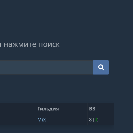
и нажмите поиск
Гильдия
ВЗ
MiX
8 (
0
)