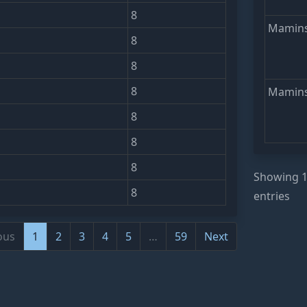
8
Mamins
8
8
8
Mamins
8
8
8
Showing 1 
8
entries
ous
1
2
3
4
5
…
59
Next
0 of 587