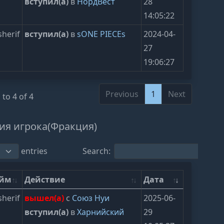
вступил(а)
в
НордВест
28
14:05:22
herif
вступил(а)
в
sONE PIECEs
2024-04-
27
19:06:27
Previous
1
Next
to 4 of 4
ия игрока(Фракция)
entries
Search:
ейм
Действие
Дата
herif
вышел(а)
с
Союз Нуи
2025-06-
вступил(а)
в
Харнийский
29