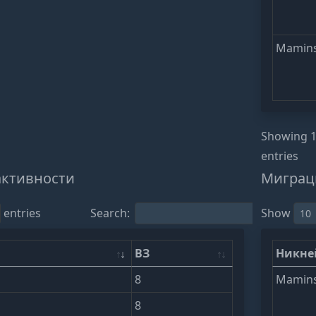
Mamins
Showing 1 
entries
активности
Миграц
entries
Search:
Show
ВЗ
Никн
8
Mamins
8