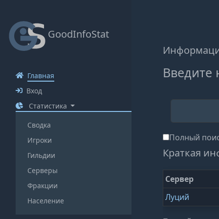
GoodInfoStat
Информация
Введите 
Главная
Вход
Статистика
Сводка
Полный поис
Игроки
Краткая ин
Гильдии
Серверы
Сервер
Фракции
Луций
Население