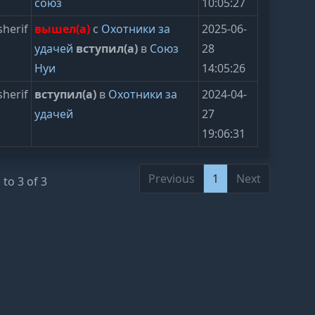
союз
10:05:27
herif
вышел(а)
с
Охотники за
2025-06-
удачей
вступил(а)
в
Союз
28
Нуи
14:05:26
herif
вступил(а)
в
Охотники за
2024-04-
удачей
27
19:06:31
Previous
1
Next
to 3 of 3