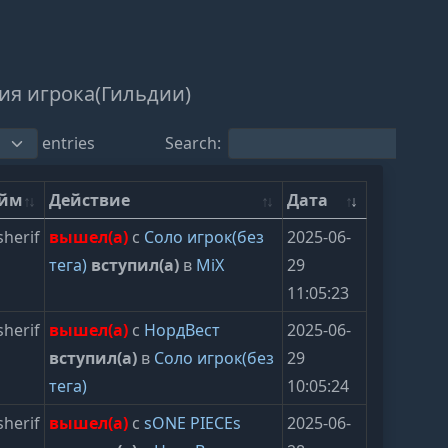
ия игрока(Гильдии)
entries
Search:
ейм
Действие
Дата
herif
вышел(а)
с
Соло игрок(без
2025-06-
тега)
вступил(а)
в
MiX
29
11:05:23
herif
вышел(а)
с
НордВест
2025-06-
вступил(а)
в
Соло игрок(без
29
тега)
10:05:24
herif
вышел(а)
с
sONE PIECEs
2025-06-