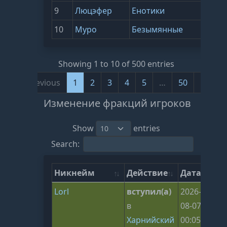
9
Люцэфер
Енотики
1861
10
Mypo
Безымянные
1738
Showing 1 to 10 of 500 entries
Previous
1
2
3
4
5
…
50
Next
Изменение фракций игроков
Show
entries
Search:
Никнейм
Действие
Дата
Lorl
вступил(а)
2026-
в
08-07
Харнийский
00:05:32