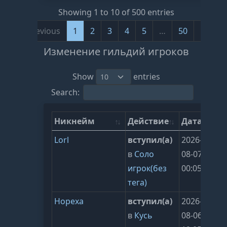
Showing 1 to 10 of 500 entries
Previous
1
2
3
4
5
…
50
Next
Изменение гильдий игроков
Show
entries
Search:
Никнейм
Действие
Дата
Lorl
вступил(а)
2026-
в
Соло
08-07
игрок(без
00:05:27
тега)
Нореха
вступил(а)
2026-
в
Кусь
08-06