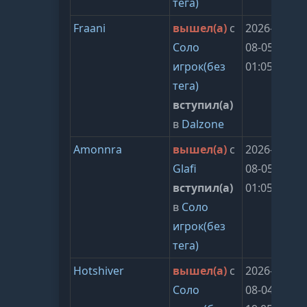
тега)
Fraani
вышел(а)
с
2026-
Соло
08-05
игрок(без
01:05:27
тега)
вступил(а)
в
Dalzone
Amonnra
вышел(а)
с
2026-
Glafi
08-05
вступил(а)
01:05:27
в
Соло
игрок(без
тега)
Hotshiver
вышел(а)
с
2026-
Соло
08-04