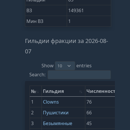
ВЗ
149361
Мин ВЗ
1
Гильдии фракции за 2026-08-
07
Show
entries
Search:
№
Гильдия
Численность
В
1
Clowns
76
3
2
Пушистики
66
2
3
Безымянные
45
1