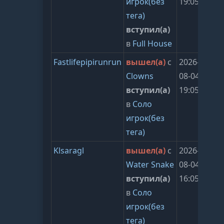
игрок(без
19:05:25
тега)
вступил(а)
в
Full House
Fastlifepipirunrun
вышел(а)
с
2026-
Clowns
08-04
вступил(а)
19:05:25
в
Соло
игрок(без
тега)
Klsaragl
вышел(а)
с
2026-
Water Snake
08-04
вступил(а)
16:05:25
в
Соло
игрок(без
тега)