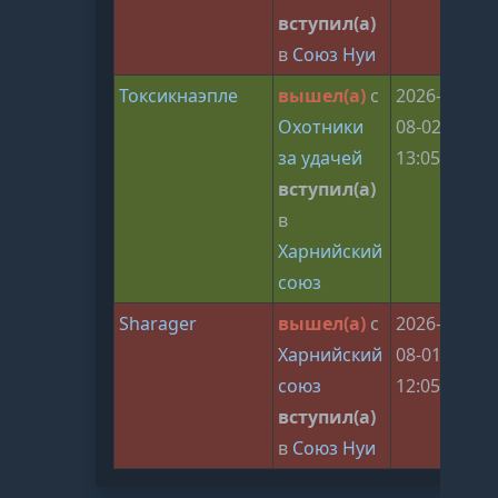
вступил(а)
в
Союз Нуи
Токсикнаэпле
вышел(а)
с
2026-
Охотники
08-02
за удачей
13:05:29
вступил(а)
в
Харнийский
союз
Sharager
вышел(а)
с
2026-
Харнийский
08-01
союз
12:05:29
вступил(а)
в
Союз Нуи