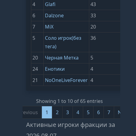
4
Glafi
43
1
6
Dalzone
33
8
7
MiX
20
4
5
Соло игрок(без
36
3
тега)
20
Черная Метка
5
3
24
Енотики
4
3
21
NoOneLiveForever
4
2
Showing 1 to 10 of 65 entries
Previous
1
2
3
4
5
6
7
Next
Активные игроки фракции за
2026-08-07