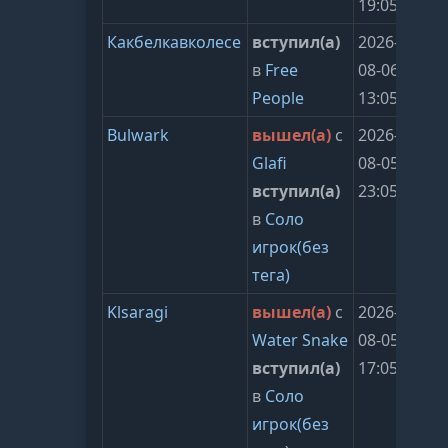
19:05:25
Какбелкавколесе
вступил(а)
2026-
в
Free
08-06
People
13:05:25
Bulwark
вышел(а)
с
2026-
Glafi
08-05
вступил(а)
23:05:27
в
Соло
игрок(без
тега)
Klsaragi
вышел(а)
с
2026-
Water Snake
08-05
вступил(а)
17:05:25
в
Соло
игрок(без