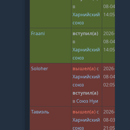
в
08-04
Харнийский
14:05:33
союз
Fraani
вступил(а)
2026-
в
08-04
Харнийский
14:05:33
союз
Soloher
вышел(а)
с
2026-
Харнийский
08-04
союз
02:05:28
вступил(а)
в
Союз Нуи
Тавиэль
вышел(а)
с
2026-
Харнийский
08-03
союз
21:05:31