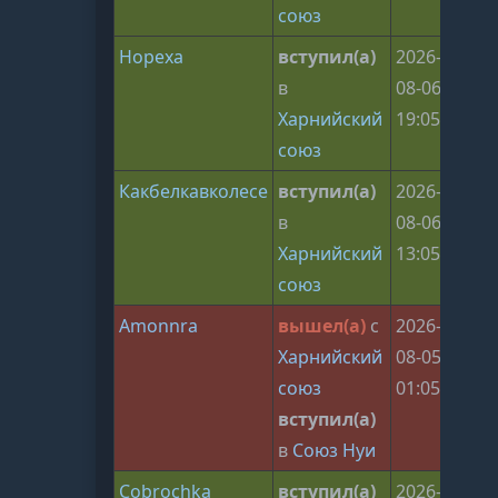
союз
Нореха
вступил(а)
2026-
в
08-06
Харнийский
19:05:30
союз
Какбелкавколесе
вступил(а)
2026-
в
08-06
Харнийский
13:05:29
союз
Amonnra
вышел(а)
с
2026-
Харнийский
08-05
союз
01:05:30
вступил(а)
в
Союз Нуи
Cobrochka
вступил(а)
2026-