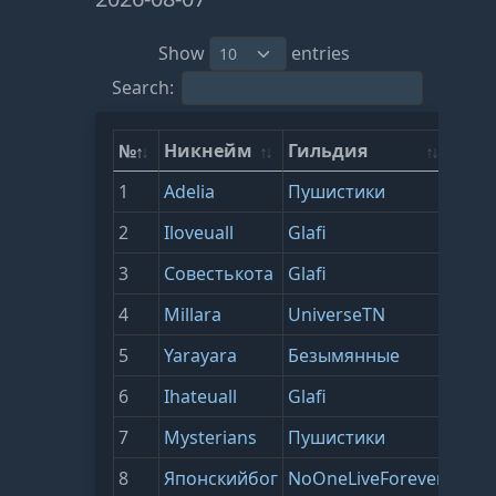
Show
entries
Search:
№
Никнейм
Гильдия
ВЗ
1
Adelia
Пушистики
2915
2
Iloveuall
Glafi
2397
3
Совестькота
Glafi
2312
4
Millara
UniverseTN
2279
5
Yarayara
Безымянные
2239
6
Ihateuall
Glafi
2237
7
Mysterians
Пушистики
1946
8
Японскийбог
NoOneLiveForever
1901