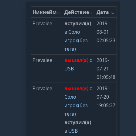
Никнейм
Действие
Дата
Prevalee
вступил(а)
2019-
в
Соло
08-01
игрок(без
02:05:23
тега)
Prevalee
вышел(а)
с
2019-
USB
07-21
01:05:48
Prevalee
вышел(а)
с
2019-
Соло
07-20
игрок(без
19:05:37
тега)
вступил(а)
в
USB