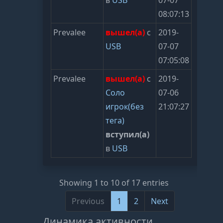
в
USB
07-07
08:07:13
Prevalee
вышел(а)
с
2019-
USB
07-07
07:05:08
Prevalee
вышел(а)
с
2019-
Соло
07-06
игрок(без
21:07:27
тега)
вступил(а)
в
USB
Showing 1 to 10 of 17 entries
Previous
1
2
Next
Динамика активности