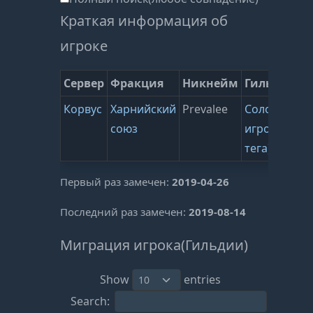
Краткая информация об
игроке
Сервер
Фракция
Никнейм
Гильдия
В
Корвус
Харнийский
Prevalee
Соло
2
союз
игрок(без
(
тега)
Первый раз замечен:
2019-04-26
Последний раз замечен:
2019-08-14
Миграция игрока(Гильдии)
Show
entries
Search: