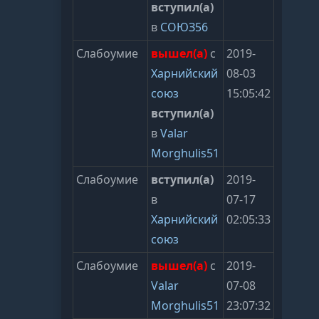
вступил(а)
в
СОЮЗ56
Слабоумие
вышел(а)
с
2019-
Харнийский
08-03
союз
15:05:42
вступил(а)
в
Valar
Morghulis51
Слабоумие
вступил(а)
2019-
в
07-17
Харнийский
02:05:33
союз
Слабоумие
вышел(а)
с
2019-
Valar
07-08
Morghulis51
23:07:32