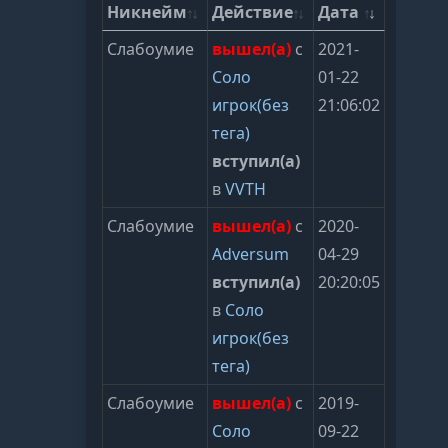
Никнейм
Действие
Дата
Слабоумие
вышел(а)
с
2021-
Соло
01-22
игрок(без
21:06:02
тега)
вступил(а)
в
VVTH
Слабоумие
вышел(а)
с
2020-
Adversum
04-29
вступил(а)
20:20:05
в
Соло
игрок(без
тега)
Слабоумие
вышел(а)
с
2019-
Соло
09-22