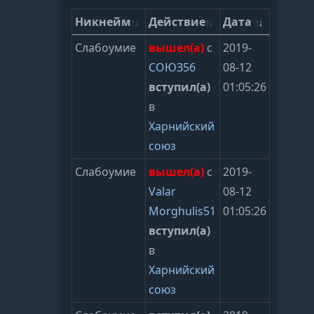
Никнейм
Действие
Дата
Слабоумие
вышел(а)
с
2019-
СОЮЗ56
08-12
вступил(а)
01:05:26
в
Харнийский
союз
Слабоумие
вышел(а)
с
2019-
Valar
08-12
Morghulis51
01:05:26
вступил(а)
в
Харнийский
союз