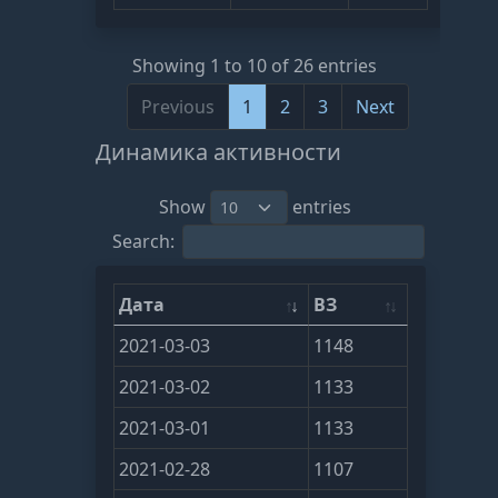
Showing 1 to 10 of 26 entries
Previous
1
2
3
Next
Динамика активности
Show
entries
Search:
Дата
ВЗ
2021-03-03
1148
2021-03-02
1133
2021-03-01
1133
2021-02-28
1107