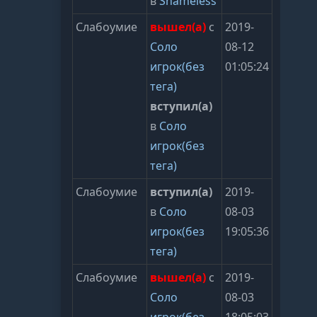
в
Shameless
Слабоумие
вышел(а)
с
2019-
Соло
08-12
игрок(без
01:05:24
тега)
вступил(а)
в
Соло
игрок(без
тега)
Слабоумие
вступил(а)
2019-
в
Соло
08-03
игрок(без
19:05:36
тега)
Слабоумие
вышел(а)
с
2019-
Соло
08-03