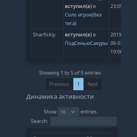
вступил(а)
в
23:05:22
Соло игрок(без
тега)
Sharfickiy
вступил(а)
в
2019-
ПодСеньюСакуры
06-03
19:06:18
Showing 1 to 5 of 5 entries
Previous
1
Next
Динамика активности
Show
entries
Search: