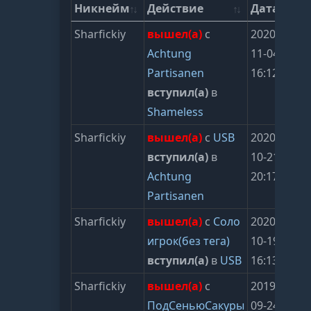
Никнейм
Действие
Дата
Sharfickiy
вышел(а)
с
2020-
Achtung
11-04
Partisanen
16:12:00
вступил(а)
в
Shameless
Sharfickiy
вышел(а)
с
USB
2020-
вступил(а)
в
10-21
Achtung
20:17:50
Partisanen
Sharfickiy
вышел(а)
с
Соло
2020-
игрок(без тега)
10-19
вступил(а)
в
USB
16:13:24
Sharfickiy
вышел(а)
с
2019-
ПодСеньюСакуры
09-24