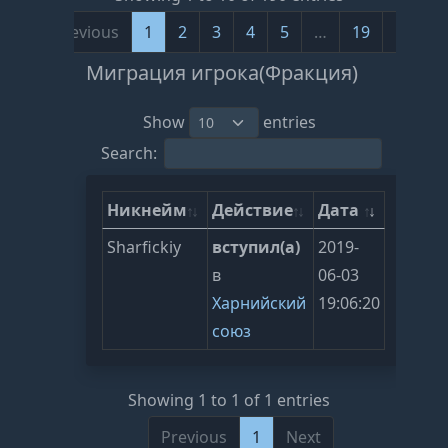
Previous
1
2
3
4
5
…
19
Next
Миграция игрока(Фракция)
Show
entries
Search:
Никнейм
Действие
Дата
Sharfickiy
вступил(а)
2019-
в
06-03
Харнийский
19:06:20
союз
Showing 1 to 1 of 1 entries
Previous
1
Next