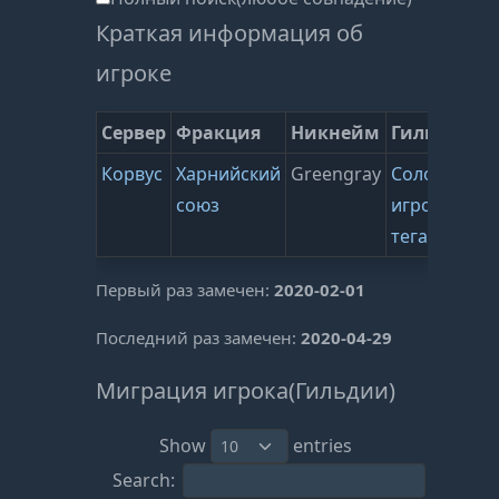
Краткая информация об
игроке
Сервер
Фракция
Никнейм
Гильдия
В
Корвус
Харнийский
Greengray
Соло
7
союз
игрок(без
(
тега)
Первый раз замечен:
2020-02-01
Последний раз замечен:
2020-04-29
Миграция игрока(Гильдии)
Show
entries
Search: