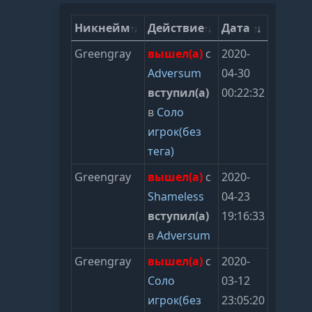
Никнейм
Действие
Дата
Greengray
вышел(а)
с
2020-
Adversum
04-30
вступил(а)
00:22:32
в
Соло
игрок(без
тега)
Greengray
вышел(а)
с
2020-
Shameless
04-23
вступил(а)
19:16:33
в
Adversum
Greengray
вышел(а)
с
2020-
Соло
03-12
игрок(без
23:05:20