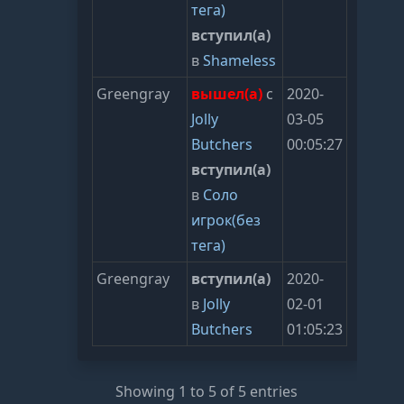
тега)
вступил(а)
в
Shameless
Greengray
вышел(а)
с
2020-
Jolly
03-05
Butchers
00:05:27
вступил(а)
в
Соло
игрок(без
тега)
Greengray
вступил(а)
2020-
в
Jolly
02-01
Butchers
01:05:23
Showing 1 to 5 of 5 entries