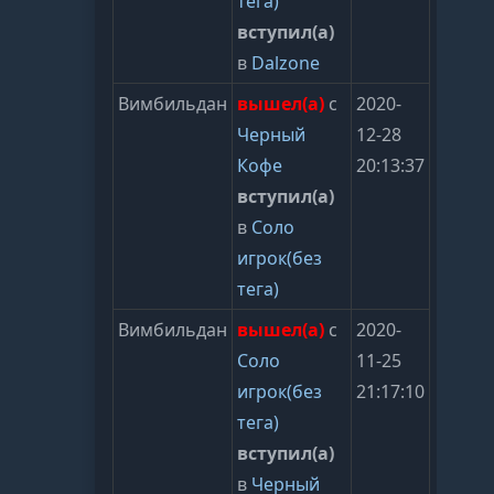
тега)
вступил(а)
в
Dalzone
Вимбильдан
вышел(а)
с
2020-
Черный
12-28
Кофе
20:13:37
вступил(а)
в
Соло
игрок(без
тега)
Вимбильдан
вышел(а)
с
2020-
Соло
11-25
игрок(без
21:17:10
тега)
вступил(а)
в
Черный