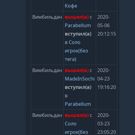
Кофе
Вимбильдан
вышел(а)
с
2020-
Parabellum
05-06
вступил(а)
20:12:15
в
Соло
игрок(без
тега)
Вимбильдан
вышел(а)
с
2020-
MadeInSochi
04-23
вступил(а)
19:16:20
в
Parabellum
Вимбильдан
вышел(а)
с
2020-
Соло
03-23
игрок(без
23:05:20