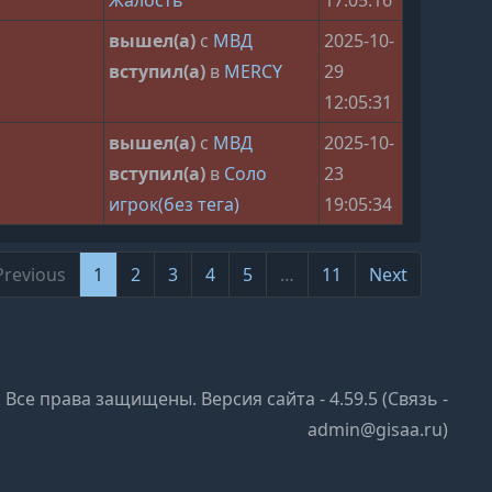
Жалость
17:05:16
вышел(а)
с
МВД
2025-10-
вступил(а)
в
MERCY
29
12:05:31
вышел(а)
с
МВД
2025-10-
вступил(а)
в
Соло
23
игрок(без тега)
19:05:34
Previous
1
2
3
4
5
…
11
Next
 to 10 of 110
 Все права защищены. Версия сайта - 4.59.5 (Связь -
admin@gisaa.ru)