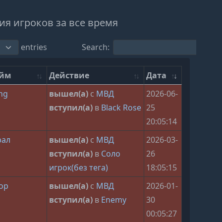
я игроков за все время
entries
Search:
ейм
Действие
Дата
ng
вышел(а)
с
МВД
2026-06-
вступил(а)
в
Black Rose
25
20:05:14
рал
вышел(а)
с
МВД
2026-03-
вступил(а)
в
Соло
26
игрок(без тега)
18:05:15
ор
вышел(а)
с
МВД
2026-01-
вступил(а)
в
Enemy
30
00:05:27