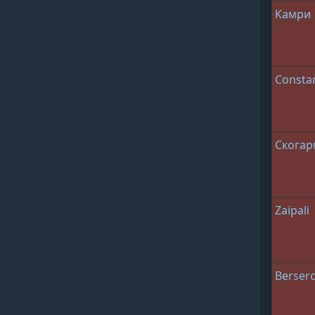
Камри
Consta
Скога
Zaipali
Berser