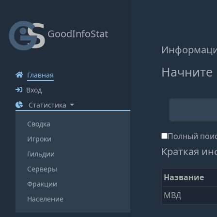
GoodInfoStat
Информаци
Начните 
Главная
Вход
Статистика
Сводка
Полный поис
Игроки
Краткая ин
Гильдии
Серверы
Название
Фракции
МВД
Население