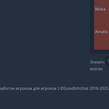
Moka
Amatis
Showing 1
entries
работан игроком для игроков :) ©GoodInfoStat 2018-2025.