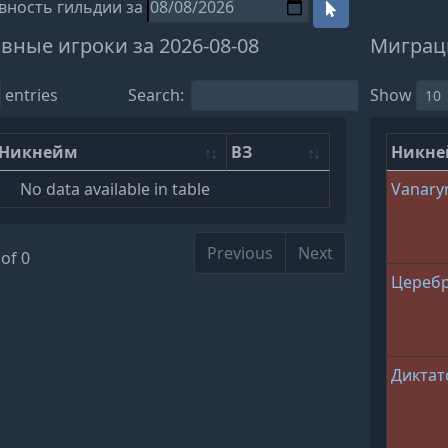
вность гильдии за
вные игроки за 2026-08-08
Миграци
entries
Search:
Show
Никнейм
ВЗ
Никн
No data available in table
Vanary
Previous
Next
of 0
Цереб
Диктат