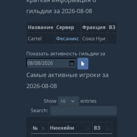
гильдии за 2026-08-08
Название
Сервер
Фракция
ВЗ
Cartel
Фесаникс
Союз Нуи
Показать активность гильдии за
Самые активные игроки за
2026-08-08
Show
entries
Search:
№
Никнейм
ВЗ