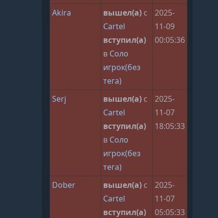
Akira
вышел(а)
с
2025-
Cartel
11-09
вступил(а)
00:05:36
в
Соло
игрок(без
тега)
Serj
вышел(а)
с
2025-
Cartel
11-07
вступил(а)
18:05:33
в
Соло
игрок(без
тега)
Dober
вышел(а)
с
2025-
Cartel
11-07
вступил(а)
05:05:33