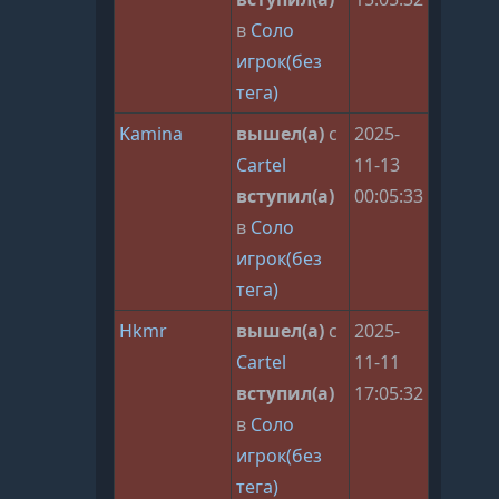
в
Соло
игрок(без
тега)
Kamina
вышел(а)
с
2025-
Cartel
11-13
вступил(а)
00:05:33
в
Соло
игрок(без
тега)
Hkmr
вышел(а)
с
2025-
Cartel
11-11
вступил(а)
17:05:32
в
Соло
игрок(без
тега)