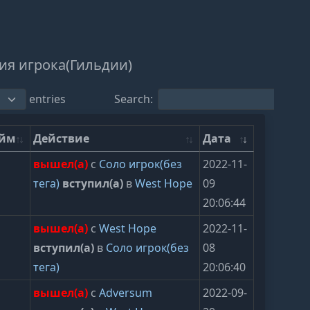
ия игрока(Гильдии)
entries
Search:
ейм
Действие
Дата
вышел(а)
с
Соло игрок(без
2022-11-
тега)
вступил(а)
в
West Hope
09
20:06:44
вышел(а)
с
West Hope
2022-11-
вступил(а)
в
Соло игрок(без
08
тега)
20:06:40
вышел(а)
с
Adversum
2022-09-