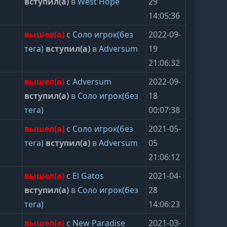
вступил(а)
в
West Hope
29
14:05:36
вышел(а)
с
Соло игрок(без
2022-09-
тега)
вступил(а)
в
Adversum
19
21:06:32
вышел(а)
с
Adversum
2022-09-
вступил(а)
в
Соло игрок(без
18
тега)
00:07:38
вышел(а)
с
Соло игрок(без
2021-05-
тега)
вступил(а)
в
Adversum
05
21:06:12
вышел(а)
с
El Gatos
2021-04-
вступил(а)
в
Соло игрок(без
28
тега)
14:06:23
вышел(а)
с
New Paradise
2021-03-