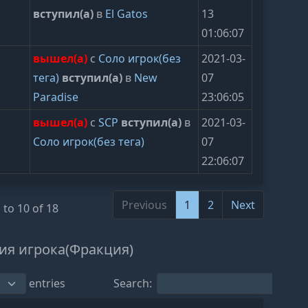
вступил(а)
в
El Gatos
13
01:06:07
вышел(а)
с
Соло игрок(без
2021-03-
тега)
вступил(а)
в
New
07
Paradise
23:06:05
вышел(а)
с
SCP
вступил(а)
в
2021-03-
Соло игрок(без тега)
07
22:06:07
Previous
1
2
Next
 to 10 of 18
ия игрока(Фракция)
entries
Search: