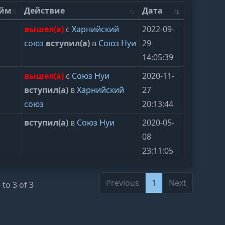
ейм
Действие
Дата
вышел(а)
с
Харнийский
2022-09-
союз
вступил(а)
в
Союз Нуи
29
14:05:39
вышел(а)
с
Союз Нуи
2020-11-
вступил(а)
в
Харнийский
27
союз
20:13:44
вступил(а)
в
Союз Нуи
2020-05-
08
23:11:05
Previous
1
Next
to 3 of 3