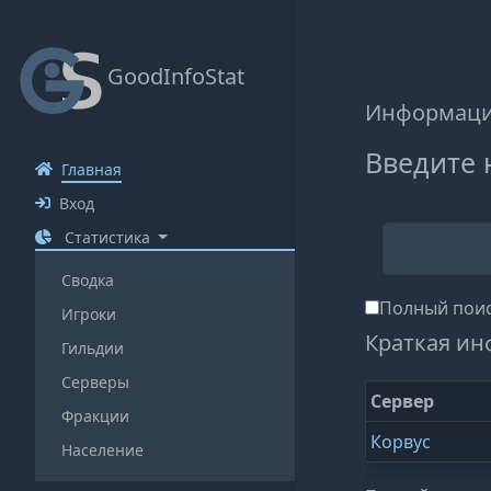
GoodInfoStat
Информация
Введите 
Главная
Вход
Статистика
Сводка
Полный поис
Игроки
Краткая ин
Гильдии
Серверы
Сервер
Фракции
Корвус
Население